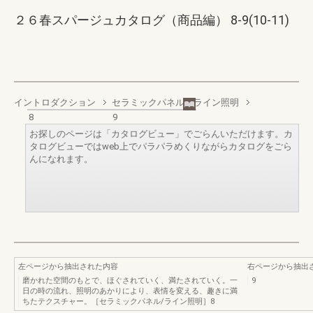
２６春スパージュカタログ（商品編） 8-9(10-11)
イントロダクション
セラミックパネル／ライン照明
8
9
お探しのページは「カタログビュー」でごらんいただけます。カ
タログビューではweb上でパラパラめくりながらカタログをごら
んになれます。
左ページから抽出された内容
右ページから抽出
磨かれた空間のもとで、ほぐされていく、満たされていく。一
9
日の時の流れ、照明のあかりにより、表情を変える、趣きに満
ちたテクスチャー。［セラミックパネル/ライン照明］8