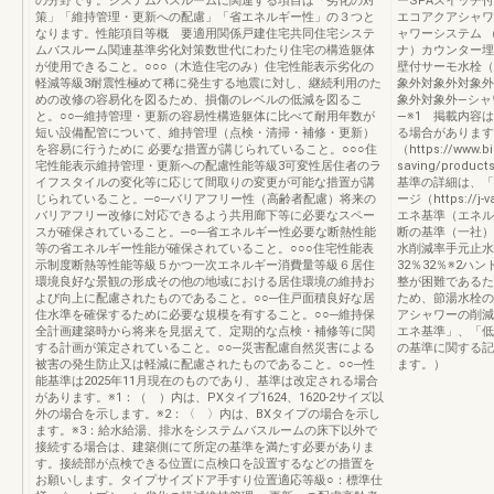
の分野です。システムバスルームに関連する項目は「劣化の対
ーSPAスイッチ
策」「維持管理・更新への配慮」「省エネルギー性」の３つと
エコアクアシャワ
なります。性能項目等概 要適用関係戸建住宅共同住宅システ
ャワーシステム 
ムバスルーム関連基準劣化対策数世代にわたり住宅の構造躯体
ナ）カウンター埋
が使用できること。○○○（木造住宅のみ）住宅性能表示劣化の
壁付サーモ水栓（G
軽減等級3耐震性極めて稀に発生する地震に対し、継続利用のた
象外対象外対象外
めの改修の容易化を図るため、損傷のレベルの低減を図るこ
象外対象外―シャ
と。○○─維持管理・更新の容易性構造躯体に比べて耐用年数が
―※1 掲載内容は
短い設備配管について、維持管理（点検・清掃・補修・更新）
る場合があります
を容易に行うために 必要な措置が講じられていること。○○○住
（https://www.biz
宅性能表示維持管理・更新への配慮性能等級3可変性居住者のラ
saving/produ
イフスタイルの変化等に応じて間取りの変更が可能な措置が講
基準の詳細は、「
じられていること。─○─バリアフリー性（高齢者配慮）将来の
ージ（https://
バリアフリー改修に対応できるよう共用廊下等に必要なスペー
エネ基準（エネル
スが確保されていること。─○─省エネルギー性必要な断熱性能
断の基準（一社）
等の省エネルギー性能が確保されていること。○○○住宅性能表
水削減率手元止水2
示制度断熱等性能等級５かつ一次エネルギー消費量等級６居住
32％32％※2
環境良好な景観の形成その他の地域における居住環境の維持お
整が困難であるた
よび向上に配慮されたものであること。○○─住戸面積良好な居
ため、節湯水栓の
住水準を確保するために必要な規模を有すること。○○─維持保
アシャワーの削減
全計画建築時から将来を見据えて、定期的な点検・補修等に関
エネ基準」、「低
する計画が策定されていること。○○─災害配慮自然災害による
の基準に関する記
被害の発生防止又は軽減に配慮されたものであること。○○─性
ます。）
能基準は2025年11月現在のものであり、基準は改定される場合
があります。※1：（ ）内は、PXタイプ1624、1620-2サイズ以
外の場合を示します。※2：〈 〉内は、BXタイプの場合を示し
ます。※3：給水給湯、排水をシステムバスルームの床下以外で
接続する場合は、建築側にて所定の基準を満たす必要がありま
す。接続部が点検できる位置に点検口を設置するなどの措置を
お願いします。タイプサイズドア手すり位置適応等級○：標準仕