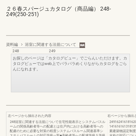
２６春スパージュカタログ（商品編） 248-
249(250-251)
資料編
浴室に関連する法規について
248
249
お探しのページは「カタログビュー」でごらんいただけます。カ
タログビューではweb上でパラパラめくりながらカタログをごら
んになれます。
左ページから抽出された内容
右ページから抽出
248浴室に関連する法規について住宅性能表示とシステムバスル
2491624161816
ームの関係高齢者等への配慮とは住戸内における高齢者等への
141616161318
配慮のために必要な対策の程度システムバスルーム関連基準シ
素建築物認定制度
ステムバスルームの対応等級一覧■高齢者等への配慮等級５等級
水栓の対応につい