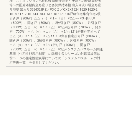
様 △：オプション劣化の軽減維持管理・ 更新への配慮高齢者
等への配慮浴槽内立ち座りと姿勢保持浴槽 出入り洗い場立ち座
り浴室 出入り3354321PZ／PXCＺ／CXBX1624 1620 1620-2
1618 B1717 161614181416131813171316戸建住宅集合住宅2枚
引き戸（900W）△△（○） ※１○〈△〉 ※2△○○ ※3○折り戸
（800W）、開き戸（800W）、2枚引き戸（800W）、片引き戸
（800W）△△（○） ※１○〈△〉 ※2△○折り戸（700W）、開き
戸（700W）△△（○） ※１○〈△〉 ※2△○1216戸建住宅すべて
△△（○） ※１○〈△〉 ※2△○○ ※3○集合住宅折り戸（800W）、
開き戸（800W）、2枚引き戸（800W）、片引き戸（800W）
△△（○） ※１○〈△〉 ※2△○折り戸（700W）、開き戸
（700W）△△（○） ※１○〈△〉 ※2△○システムバスルーム関連
基準（住宅性能表示制度）の詳細や各シリーズの対応等級等は
前ページの住宅性能表示についての「システムバスルームの対
応等級一覧」を参照してください。