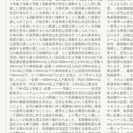
４等級３等級２等級１高齢者等が安全に移動することに特に配
（エコまち法）に
慮した措置が講じられており、介助式車いす使用者が基本的な
度」（低炭素建築
生活行為を行うことを容易にすることに特に配慮した措置が講
された住宅は住宅
じられている高齢者等が安全に移動することに配慮した措置が
低炭素建築物とし
講じられており、介助式車いす使用者が基本的な生活行為を行
ギー基準への適合
うことを容易にすることに配慮した措置が講じられている高齢
ー基準よりも20
者等が安全に移動するための基本的な措置が講じられており、
に資する措置が講
介助式車いす使用者が基本的な生活行為を行うための基本的な
なります。詳細は
措置が講じられている高齢者等が安全に移動するための基本的
ルームとの関係は
な措置が講じられている建築基準法に定める移動時の安全性を
住宅・建築物の省
確保する措置が講じられている出入り口段差手すり位置出入り
指標として建物全
口の幅員浴室広さ①浴槽内立ち座 りと姿勢保持②浴槽出入り
準です。住宅にお
③洗い場立ち座り④浴室出入り短辺長さ広さ等級５5mm以下必
を給湯設備の一次
要必要必要必要800mm以上内法1400mm以上2.5m2以上等級４
湯の負荷を低減す
20mm以下の単純段差─必要──650mm以上内法1400mm以上
与します。日本バ
2.5m2以上等級３20mm以下の単純段差または浴室内外高低差
業会基準」、建築
120mm以下、かつ180mm以下のまたぎ高さ、かつ手すりを設
性能基準）」、エ
置したもの。─必要──600mm以上戸建住宅：内法1300mm以
て、そのエコ効果
上集合住宅：内法1200mm以上戸建住宅：2.0m2以上集合住
節湯水栓の種類と
宅：1.8m2以上等級２─必要─────等級１────────住宅性
ステムバスの適合
能表示とシステムバスルームの性能長期優良住宅法の認定基準
栓上表を参照くだ
とシステムバスルームとの関連について長期優良住宅法の認定
熱浴槽サーモバス
基準の概要長期優良住宅法は、住宅を長期にわたり使用するこ
水水栓の設置）節
とにより、住宅の解体や除却に伴う廃棄物の排出を抑制し環境
ーモスタット湯水
への負荷を低減するとともに、建替えに係わる費用の削減によ
ギー基準、低炭素
って国民の住宅に対する負担を軽減し、より豊かでより優しい
時に必要となる証
暮らしへの転換を図る目的で施行されました。長期優良住宅に
ームページをご覧くださ
認定される事で減税・助成・金利優遇などの各種優遇制度を使
lixil.com/ser
用する事が出来ます。長期優良住宅認定で評価する基準は以下
一覧シャワーヘッ