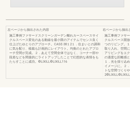
左ページから抽出された内容
右ページから抽出
施工事例ファサードスクリーンガーデン離れカースペースサイ
施工事例ファサー
クルスペース変化のある動線を最小限のアイテムでセンス良く
クルスペース開放
仕上げたゆとりのアプローチ。CASE-38１2１．住まいとの調和
つのリビング。１
に気を配り、植栽も計画的にレイアウト。均衡のとれたアプロ
取り入れ、空間に
ーチ空間が完成。２．あえて空間全体ではなく、コーナー部や
アリビングをエク
段差などを間接的にライトアップしたことで幻想的な表情をも
の適度な距離感と
たらすことに成功。©️LIXILL©️LIXILL116
１．光を採り込め
イメージに。２．
トな空間づくりや
2©️LIXILL©️LIXIL