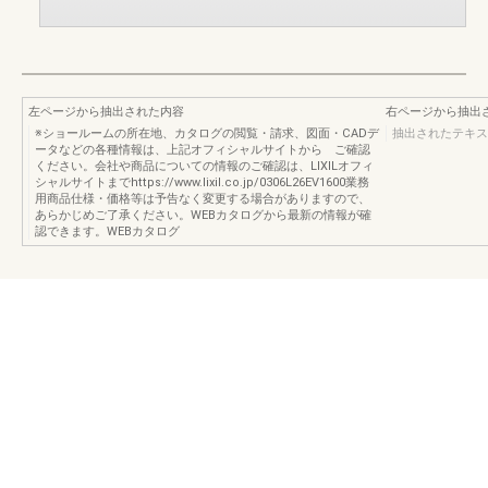
左ページから抽出された内容
右ページから抽出
※ショールームの所在地、カタログの閲覧・請求、図面・CADデ
抽出されたテキス
ータなどの各種情報は、上記オフィシャルサイトから ご確認
ください。会社や商品についての情報のご確認は、LIXILオフィ
シャルサイトまでhttps://www.lixil.co.jp/0306L26EV1600業務
用商品仕様・価格等は予告なく変更する場合がありますので、
あらかじめご了承ください。WEBカタログから最新の情報が確
認できます。WEBカタログ