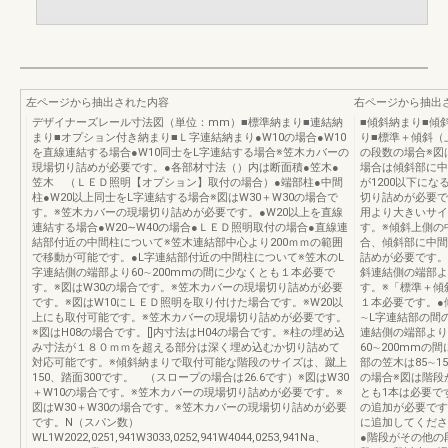
左ページから抽出された内容
右ページから抽出
デザイナーズレール寸法図（単位：mm）■標準納まり■連結納
■傾斜納まり■傾
まり■オプション付き納まり■Ｌ字連結納まり●W10の場合●W10
り■標準＋傾斜（
を直線連結する場合●W10同士をL字連結する場合※笠木カバーの
の段数の場合※図
現場切り詰めが必要です。●各部材寸法（）内は断面積●笠木●
場合は傾斜部に中
笠木 （ＬＥＤ照明【オプション】取付の場合）●端部柱●中間
が1200以下に
柱●W20以上同士をL字連結する場合※図はW30＋W30の場合で
切り詰めが必要で
す。※笠木カバーの現場切り詰めが必要です。●W20以上を直線
用より大きいサイ
連結する場合●W20∼W40の場合●ＬＥＤ照明取付の場合●直線連
す。※傾斜上側の
結部付近の中間柱について※笠木連結部中心より200ｍｍの範囲
合、傾斜部に中間
で移動が可能です。●L字連結部付近の中間柱について※笠木のL
詰めが必要です。
字連結側の端部より60∼200mmの間に少なくとも１本必要で
斜連結側の端部よ
す。※図はW30の場合です。※笠木カバーの現場切り詰めが必要
す。※「標準＋傾
です。※図はW10にＬＥＤ照明を取り付けた場合です。※W20以
１本必要です。●
上にも取付可能です。※笠木カバーの現場切り詰めが必要です。
∼L字連結部の間
※図はH08の場合です。[]内寸法はH04の場合です。※柱の埋め込
連結側の端部より
み寸法が１８０ｍｍを超える部分は深く埋め込むか切り詰めて
60∼200mm
対応可能です。※傾斜納まりで取付可能な階段のサイズは、蹴上
部の笠木は85∼
150、踏面300です。 （スロープの場合は26.6です）※図はW30
の場合※図は階段
＋W10の場合です。※笠木カバーの現場切り詰めが必要です。※
とも1本は必要で
図はW30＋W30の場合です。※笠木カバーの現場切り詰めが必要
の追加が必要です
です。N（スパン数）
に追加してくださ
WL1W2022,0251,941W3033,0252,941W4044,0253,941Na、
●階段がその他の