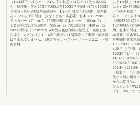
（1200以下）柱芯々（1200以下）柱芯々柱芯々G.L笠木連結継
以上150以上1001
手（標準用）笠木200以下200以下1200以下中間柱柱芯々1200以
以上）23×50180以
下柱芯々60∼200笠木連結継手（L字用）柱芯々1200以下笠木柱
＝150×Ｎ柱芯々：
芯々1200以下中間柱（少なくとも１本必要）笠木（355mm2）
芯々：1200以下989
笠木カバー（74mm2）7025照明用笠木カバー（100mm2）Ｌ
上2525800柱芯々：
ＥＤ照明7025175.5笠木（355mm2）7025端部柱（448mm2）
100100300×21
5023中間柱（332mm2）●商品の色は印刷の性質上、実物と多
用）笠木中間柱（
少違うことがあります。●表示価格には消費税・工事費・配送費
本必要）笠木連結継
は含まれていません。240デザイナーズパーツパーツユニット技
柱中間柱笠木連結
術資料
100∼20085∼
結継手（L字用）笠木
1200以下L1＝（3
116.6°707023
8002523×5010
305.4+｛299.5
下柱芯々：1200以
段が３段の場合で
からの切り詰め、
少なくとも1本は
です。241デザ