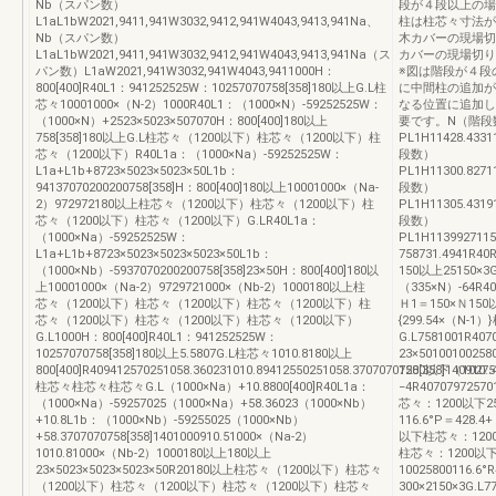
Nb（スパン数）
段が４段以上の場
L1aL1bW2021,9411,941W3032,9412,941W4043,9413,941Na、
柱は柱芯々寸法が
Nb（スパン数）
木カバーの現場切
L1aL1bW2021,9411,941W3032,9412,941W4043,9413,941Na（ス
カバーの現場切り
パン数）L1aW2021,941W3032,941W4043,9411000H：
※図は階段が４段
800[400]R40L1：941252525W：10257070758[358]180以上G.L柱
に中間柱の追加が
芯々10001000×（N-2）1000R40L1：（1000×N）-59252525W：
なる位置に追加し
（1000×N）+2523×5023×507070H：800[400]180以上
要です。N（階段
758[358]180以上G.L柱芯々（1200以下）柱芯々（1200以下）柱
PL1H11428.43311
芯々（1200以下）R40L1a：（1000×Na）-59252525W：
段数）
L1a+L1b+8723×5023×5023×50L1b：
PL1H11300.8271
94137070200200758[358]H：800[400]180以上10001000×（Na-
段数）
2）972972180以上柱芯々（1200以下）柱芯々（1200以下）柱
PL1H11305.43191
芯々（1200以下）柱芯々（1200以下）G.LR40L1a：
段数）
（1000×Na）-59252525W：
PL1H11399271150
L1a+L1b+8723×5023×5023×5023×50L1b：
758731.4941R40
（1000×Nb）-5937070200200758[358]23×50H：800[400]180以
150以上25150×3G
上10001000×（Na-2）9729721000×（Nb-2）1000180以上柱
（335×N）-64R40
芯々（1200以下）柱芯々（1200以下）柱芯々（1200以下）柱
Ｈ1＝150×Ｎ150以
芯々（1200以下）柱芯々（1200以下）柱芯々（1200以下）
{299.54×（N-
G.L1000H：800[400]R40L1：941252525W：
G.L7581001R4
10257070758[358]180以上5.5807G.L柱芯々1010.8180以上
23×501001002
800[400]R409412570251058.360231010.89412550251058.3707070758[358]140910.
1200以下（1027.
柱芯々柱芯々柱芯々G.L（1000×Na）+10.8800[400]R40L1a：
−4R407079725
（1000×Na）-59257025（1000×Na）+58.36023（1000×Nb）
芯々：1200以下25
+10.8L1b：（1000×Nb）-59255025（1000×Nb）
116.6°P＝428.
+58.3707070758[358]1401000910.51000×（Na-2）
以下柱芯々：1200以下
1010.81000×（Nb-2）1000180以上180以上
柱芯々：1200以下2
23×5023×5023×5023×50R20180以上柱芯々（1200以下）柱芯々
10025800116.
（1200以下）柱芯々（1200以下）柱芯々（1200以下）柱芯々
300×2150×3G.L7