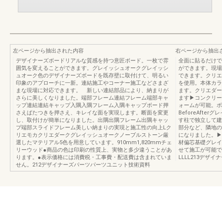
左ページから抽出された内容
右ページから抽出
デザイナーズボードリアルな質感を持つ意匠ボード。一枚で雰
全面に貼るだけで
囲気を変えることができます。グレイッシュオークグレイッシ
ができます。現場
ュオーク色のデザイナーズボードを既存壁に取付けて、明るい
できます。クリエ
印象のアプローチに一新。連結施工やコーナー施工などさまざ
を使用。本体カラ
まな現場に対応できます。 新しい連結部品により、納まりが
ます。クリエダー
さらに美しくなりました。端部フレーム連結フレーム端部キャ
ます▶コンクリー
ップ連結連結キャップ入隅入隅フレーム入隅キャップボード押
ォームが可能。ボ
さえばたつきを押さえ、キレイな面を実現します。断面を変更
BeforeAft
し、取付けが簡単になりました。出隅出隅フレーム出隅キャッ
す柱で独立して建
プ端部スライドフレーム美しい納まりの実現と施工性の向上Lク
部分など、隣地の
リエモカクリエダークグレイッシュオークノーブルストーン厳
になりました。▶A
選したマテリアル5色を用意しています。910mm1,820mmチェ
材偏芯基礎グレイ
リーウッド●商品の色は印刷の性質上、実物と多少違うことがあ
せて施工が可能で
ります。●表示価格には消費税・工事費・配送費は含まれていま
LLLL213デザ
せん。212デザイナーズパーツパーツユニット技術資料