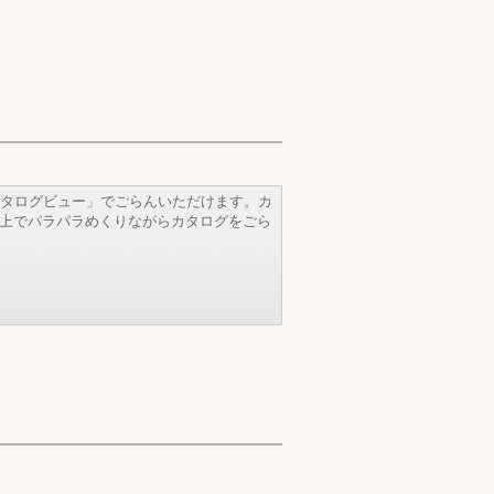
タログビュー」でごらんいただけます。カ
b上でパラパラめくりながらカタログをごら