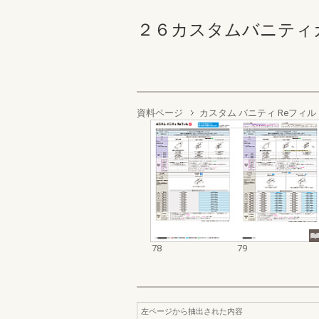
２６カスタムバニティカタログ
資料ページ
カスタム バニティ Reフィル
78
79
左ページから抽出された内容