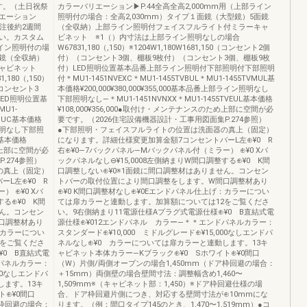
す。（土日祝祭
カラーバリエーション▶P.44全高全高2,000mm用（上部ライン
エーション
照明付の場合：全高2,030mm）タイプ１面鏡（大型鏡）5面鏡
は受注後約2週間
（全収納）上部ライン照明付フェイスフルライト付ミラーキャ
い。カスタム
ビネット ※1（）内寸法は上部ライン照明なしの場合
ライン照明付の場
W67831,180（,150）※1204W1,180W1681,150（コンセント2個
面鏡（全収納）
付）（コンセント3個、棚板9枚付）（コンセント3個、棚板9枚
キャビネット
付）LED照明位置基本品番上部ライン照明付下部照明付下部照明
180（,150）
付＊MU1-1451NVEXC＊MU1-1455TVBUL＊MU1-1455TVMUL基
（コンセント3
本価格¥200,000¥380,000¥355,000基本品番上部ライン照明なし
ED照明位置基
下部照明なし―＊MU1-1451NVNXX＊MU1-1455TVEUL基本価格
U1-
¥108,000¥356,000●取付け・メンテナンスのため上部に空間が必
TVMUC基本価格
要です。（2026住宅設備機器設計・工事用図面集P.274参照）
イン照明なし下部照
●下部照明・フェイスフルライトの位置は洗面器の真上（固定）
C基本価格
になります。詳細仕様変更加算金額7コンセントバーL左⊕¥0 R
ため上部に空間が必
右⊕¥0―7バックパネル―Mバックパネル付（ミラー） ⊕¥0 Xバ
P.274参照）
ックパネルなし⊖¥15,0008左側納まりW間口調整する⊕¥0 K間
の真上（固定）
口調整しない⊕¥0※1面鏡に間口調整材はありません。コンセン
L左⊕¥0 R
トバーの取付位置により間口調整をします。W間口調整材あり
 ⊕¥0 Xバ
⊕¥0 K間口調整材なし⊕¥0Eエンドパネル仕上げ：カラーについ
する⊕¥0 K間
ては扉カラーと連動します。加算額については12をご覧くださ
せん。コンセン
い。9右側納まり11電源仕様Aプラグ式電源仕様⊕¥0 B直結式電
口調整材あり
源仕様⊕¥012エンドパネル カラー―＊＊エンドパネルカラー：
：カラーについ
スタンダード⊕¥10,000 ミドルグレード⊕¥15,000なしエンドパ
2をご覧くださ
ネルなし⊕¥0 カラーについては扉カラーと連動します。13キ
¥0 B直結式電
ャビネット本体カラー―Kブラック⊕¥0 Sホワイト⊕¥0間口
ドパネルカラー：
（W）片側/両側オープンの場合1,450mm（ドア枠回避の場合：
000なしエンドパ
＋15mm）両側壁の場合壁間寸法：調整幅含め1,460〜
します。13キ
1,509mm※（キャビネット部：1,450）※ドア枠回避仕様の場
ト⊕¥0間口
合、ドア枠回避片側につき、対応する壁間寸法が⊕10mmにな
ア枠回避の場合：
ります。（例：間口タイプ145のとき、1,470〜1,519mm）●コ