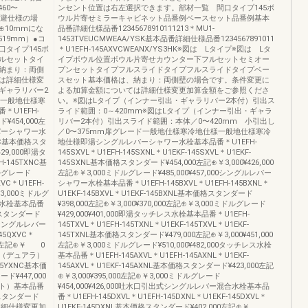
60〜
ンセント位置は右左選択できます。部材一覧 間口タイプ145ボ
枠回避仕様の場
ウル片寄せミラーキャビネット品番例ベースセット品番例基本
10mmにな
品番詳細仕様品番12345678910111213＊MU1-
519mm）●コ
1453TVEUCMWEAA/YSK基本品番詳細仕様品番1234567891011
タイプ145ボ
＊U1EFH-145AXVCWEANX/YS3HK※図は Lタイプ※図は Lタ
ルセットタイ
イプボウル位置ボウル片寄せカウンター下フルセットセミオー
納まり：両側
プンセットタイプフルスライドタイプフルスライドタイプベー
は詳細仕様変
スセット基本価格は、納まり：両側壁の場合です。条件変更に
ギャラリバー2
よる加算金額については詳細仕様変更加算金額をご参照くださ
ド一般地仕様寒
い。※図はLタイプ（インナー引出・ギャラリバー2本付）引出ス
U1EFH-
ライド範囲：0～420mm※図はLタイプ（インナー引出・ギャラ
¥454,000左
リバー2本付）引出スライド範囲：本体／0〜420mm 小引出し
レバーシャワー水
／0〜375mm扉グレード一般地仕様寒冷地仕様一般地仕様寒冷
XNC基本価格スタ
地仕様即湯シングルレバーシャワー水栓基本品番＊U1EFH-
29,000即湯タ
145SXVL＊U1EFH-145SXNL＊U1EKF-145SXVL＊U1EKF-
-145TXNC基
145SXNL基本価格スタンダード¥454,000左記⊕￥3,000¥426,000
ドルグレード
左記⊕￥3,000ミドルグレード¥485,000¥457,000シングルレバー
VC＊U1EFH-
シャワー水栓基本品番＊U1EFH-145BXVL＊U1EFH-145BXNL＊
3,000ミドルグ
U1EKF-145BXVL＊U1EKF-145BXNL基本価格スタンダード
合水栓基本品番
¥398,000左記⊕￥3,000¥370,000左記⊕￥3,000ミドルグレード
価格スタンダード
¥429,000¥401,000即湯タッチレス水栓基本品番＊U1EFH-
0シングルレバー
145TXVL＊U1EFH-145TXNL＊U1EKF-145TXVL＊U1EKF-
5QXVC＊
145TXNL基本価格スタンダード¥479,000左記⊕￥3,000¥451,000
00左記⊕￥ 0
左記⊕￥3,000ミドルグレード¥510,000¥482,000タッチレス水栓
栓（デュアラ）
基本品番＊U1EFH-145AXVL＊U1EFH-145AXNL＊U1EKF-
45YXNC基本価
145AXVL＊U1EKF-145AXNL基本価格スタンダード¥423,000左記
¥447,000
⊕￥3,000¥395,000左記⊕￥3,000ミドルグレード
ト）基本品番
¥454,000¥426,000吐水口引出式シングルレバー混合水栓基本品
価格スタンダード
番＊U1EFH-145DXVL＊U1EFH-145DXNL＊U1EKF-145DXVL＊
00詳細仕様変更加
U1EKF-145DXNL基本価格スタンダード¥402,000左記⊕￥