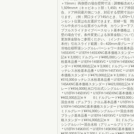
＋15mm）両側壁の場合壁間寸法：調整幅含め1,4
1,509mm※（キャビネット部：1,450）※ドア
合、ドア枠回避片側につき、対応する壁間寸法が⊕
ります。（例：間口タイプ145のとき、1,470〜1,
ンセント位置は右左選択できます。部材一覧 間口
ウル中央ボウル位置ボウル中央 カウンター下フ
プフルスライドタイプベースセット基本価格は、
壁の場合です。条件変更による加算金額について
更加算金額をご参照ください。（インナー引出・
本付）引出スライド範囲：0～420mm扉グレー
冷地仕様即湯シングルレバーシャワー水栓基本品番＊
145SXVC＊U1EFH-145SXNC基本価格スタンダード
記⊕￥3,000ミドルグレード¥485,000シングル
栓基本品番＊U1EFH-145BXVC＊U1EFH-145B
ンダード¥398,000左記⊕￥3,000ミドルグレード¥4
ッチレス水栓基本品番＊U1EFH-145TXVC＊U1EFH
本価格スタンダード¥479,000左記⊕￥3,000ミ
¥510,000タッチレス水栓基本品番＊U1EFH-145AX
145AXNC基本価格スタンダード¥423,000左記⊕￥
レード¥454,000吐水口引出式シングルレバー混
＊U1EFH-145DXVC＊U1EFH-145DXNC基本
¥402,000左記⊕￥ 0ミドルグレード¥433,00
混合水栓（デュアラ）クロム基本品番＊U1EFH-14
U1EFH-145QXNC基本価格スタンダード¥385,0
ミドルグレード¥416,000シングルレバー混合水
ブラック基本品番＊U1EFH-145YXVC＊U1EFH-1
格スタンダード¥416,000左記⊕￥ 0ミドルグレード
シングルレバー混合水栓（アリュールブリリアン
＊U1EFH-145KXVC＊U1EFH-145KXNC基本
¥430,000左記⊕￥2,500ミドルグレード¥461,0