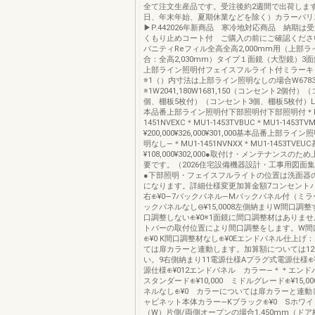
全て注文生産品です。受注後約2週間で出荷しま
日、年末年始、夏期休業などを除く）カラーバリ
▶P.442026年新商品 寒冷地対応商品 納期
くもり止めコート付 ご購入の前にご確認くださ
バニティReフィル全高全高2,000mm用（上部
合：全高2,030mm）タイプ１面鏡（大型鏡）3
上部ライン照明付フェイスフルライト付ミラー
※1（）内寸法は上部ライン照明なしの場合W67831,
※1W2041,180W1681,150（コンセント2個付）
個、棚板5枚付）（コンセント3個、棚板5枚付）L
本品番上部ライン照明付下部照明付下部照明付＊M
1451NVEXC＊MU1-1453TVBUC＊MU1-1453
¥200,000¥326,000¥301,000基本品番上部ラ
明なし―＊MU1-1451NVNXX＊MU1-1453TVEU
¥108,000¥302,000●取付け・メンテナンスの
要です。（2026住宅設備機器設計・工事用図面集
●下部照明・フェイスフルライトの位置は洗面器
になります。詳細仕様変更加算金額7コンセントバー
右⊕¥0―7バックパネル―Mバックパネル付（ミラー）
ックパネルなし⊖¥15,0008左側納まりW間口調整
口調整しない⊕¥0※1面鏡に間口調整材はありま
トバーの取付位置により間口調整をします。W間
⊕¥0 K間口調整材なし⊕¥0Eエンドパネル仕上げ
ては扉カラーと連動します。加算額については1
い。9右側納まり11電源仕様Aプラグ式電源仕様⊕
源仕様⊕¥012エンドパネル カラー―＊＊エン
スタンダード⊕¥10,000 ミドルグレード⊕¥15,
ネルなし⊕¥0 カラーについては扉カラーと連動
ャビネット本体カラー―Kブラック⊕¥0 Sホワイ
（W）片側/両側オープンの場合1,450mm（ド