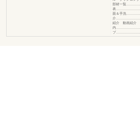
部材一覧…………………
表………………………
面＆手洗………………
介………………………
紹介 動画紹介 
内…………………………
ブ…………………………