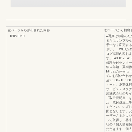
左ページから抽出された内容
右ページから抽出
188MEMO
●写真は印刷のた
またはサンプルな
予告なく変更する
さい。 WEBカ
ログ掲載内容およ
す。FAX.0120-41
修理受付センターま
年末年始、夏期休
https://www.lix
てのお問い合わせ
金9：00∼18：
ィーク、夏期休暇
サービスデスクナビダ
装株式会社のサイ
「取扱説明書」を
た、取付設置工事
ください。いずれ
因となります。安
ーザーさまおよび
って取得し、将来
社の「個人情報保
ただきます。個人