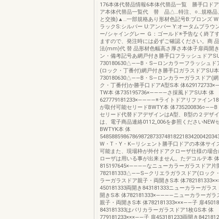
176本体代替品情報6本体代替品一覧 勝手口ド
ア本体代替品一覧代 替 品△…特注、○…規格品、
と交換)▲…一部規格あり形材色記号B:ブロンズ W:
ラックS:シルバー U:アンバー Y:オータムブラウ
ー/シャイングレー Ｇ：ゴールド※予告なく終了
ますので、発注時には必ずご確認ください。商 品 名
法(mm)代 替 品形材色幅高さ厚さ本体子扉両開
ン・備考記号あ網戸付き勝手口フラッシュドアSU
730180630△――B・S―ロンカラーフラッシュド
(ロック・丁番付)網戸付き勝手口ガラスドアSU本
730180630△――B・S―ロンカラーガラスドア(
ク・丁番付)か勝手口ドアA型S本 体629172733×
TW本 体735195736×――――さ採風ドアSU本 体
627779181233×――――※ライトドアリファイン18
が取付可能セリードBWTY本 体735200836○――
セリード代替ドアデザインはA型、B型の２デザ
は、電子商品連絡0112_006を参照くださいNEW
BWTYK本 体
54858859867869872873374818221834200420
W・T・Y・K―リシェント勝手口ドアの本体サイ
可能また、現場枠が外付ドアクローザ仕様の場合
ローザは用いる事が出来ません。たデコルテ本 
815197645×――――なニューカラーガラスドア片
782181333△――S―クリエラガラスドア(ロッ
ラーガラスドア親子・両開きS本 体782181333××
450181333両開き843181333ニューカラーガラ
開きS本 体782181333×――――ニューカラーガラ
親子・両開きS本 体782181333×××――子 扉4501
843181333はパリカラーガラスドア1枚GS本 体
779181233×××――子 扉453181233両開き8421