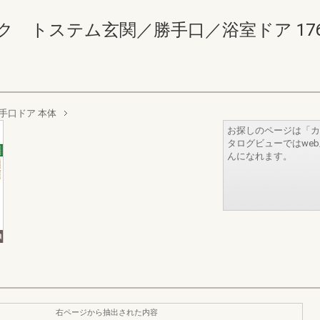
ステム玄関／勝手口／浴室ドア 176-177(
手口ドア 本体
お探しのページは「カ
タログビューではwe
んになれます。
右ページから抽出された内容