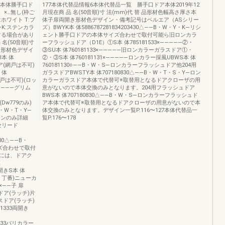
ア本体勝手口ド
177本体代替品情報6本体代替品一覧 勝手口ドア本体2019年12
×…無し(枠ご
月現在商 品 名(50音順)寸 法(mm)代 替 品形材色幅高さ厚さ本
ホワイト T:ブ
体子扉両開き形材色デザイン・備考記号はベルエア（ASシリー
ンK:ステンカラ
ズ）BWYK本 体5886787281834203430△――B・W・Y・K―リシ
する場合があり
ェント勝手口ドアの本体サイズ合わせで取付可能ら旧ロンカラ
(50音順)寸
ーフラッシュドア（D1E）①S本 体785181533×―――――②・
き形材色デザイ
③SU本 体760181133×―――――旧ロンカラーガラスドア①・
本 体
②・③S本 体760181131×―――――ロンカラー採風UBWS本 体
ア(網戸は不可)
760181130○――B・W・S―ロンカラーフラッシュドア他204用
 体
ガラスドアBWSTY本 体707180830△――B・W・T・S・Y―ロン
網戸は不可)(ロッ
カラーガラスドア本体で代替可※取替用となるドアクローザの用
――――グリム
意がないので本体交換のみとなります。204用フラッシュドア
BWS本 体707180830△――B・W・S―ロンカラーフラッシュド
(Dw779のみ)
ア本体で代替可※取替用となるドアクローザの用意がないので本
B・W・T・Y―
体交換のみとなります。デザイン一覧P.116〜127本体代替品一
インのみ詳細
覧P.176〜178
セリード
3430△――B・
ズ合わせで取付
には、ドアク
体
開きS本 体
ク・丁番)ニューカ
×――子 扉
スドア(ラッチ)片
スドア(ラッチ)
81333両開き
81233パリカラー