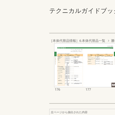
テクニカルガイドブック ト
［本体代替品情報］6.本体代替品一覧
勝
176
177
左ページから抽出された内容