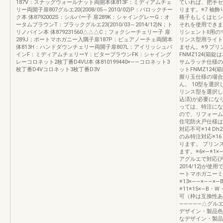
187V：スナッグウォールナット両開本体813F：ミディアムチェ
ていれば、把手セッ
リー両開子扉807グルエ20(2008/05～2010/02)P：バロックチー
ります。※7 袖
ク本 体8792002S：シルバー子 扉289K：シャイングレーG：オ
格子もしくはヒシ
ータムブラウンT：ブラックグルエ23(2010/03～2014/12)N；ト
それを使用できま
リノパイン本 体879231560△△△C；フォクシーチェリー子 扉
リシェントⅡ用の
289J；ポートマホガニー入隅子扉187P：ピュアノーチェ両開本
リンス型用ライト
体813H：ハンドダウンチェリー両開子扉807L：アイリッシュパ
ません。※9 プ
インF：ミディアムチェリーY：ビターブラウンFK：シャイング
FNMZ124(箱
レーコロネット2枚丁番D4VU本 体810199440×――コロネット3
サムラッチ仕様の
枚丁番D4Vコロネット3枚丁番D3V
ットFNMZ124
握り玉仕様の場合
ん。 10型を選択
リンス型を選択して
込済)が必要にな
っては、特注にな
ので、リフォーム
住宅防火戸仕様は
対応不可※14 Dh
のみ特注対応※1
ります。 プリン
ます。※6×―※1×
アグルエで対応(片
2014/12)が
ートマホガニーミ
※13×――×――×
※11※15×―B・
可（枠は互換性あ
―――――△グルエ(
デザイン・製品色
なデザイン・製品