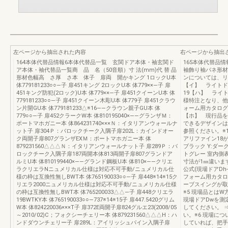
左ページから抽出された内容
右ページから抽出
164本体代替品情報6本体代替品一覧 玄関ドア本体・袖玄関ド
165本体代替品
ア本体・袖代替品一覧商 品 名（50音順）寸 法(mm)代 替 品
袖飾り袖パネ形材
形材色幅高 さ厚 さ本 体子 扉両 開かキング 1ロックU本
ンについては、リ
体779181233○○―子 扉451キング 2ロックU本 体779××―子 扉
【イ】 ライトド
451キング防犯(2ロック)U本 体779××―子 扉451クイーンU本 体
19【ハ】 ラ
779181233○○―子 扉451クイーン木彫U本 体779子 扉451クラウ
様特注となり、他
ン片開GU本 体779181233△※16――クラウン親子GU本 体
ォーム用カタログ
779○○―子 扉452クラークW本 体810195040×――グランザＭ：
【ホ】 現行品
ポートマホガニー本 体864231740×××Ｎ：イタリアンウォールナ
できるデザインは
ット子 扉304Ｐ：バロックチーク入隅子扉202L：カインドオー
参照ください。※
ク両開子扉807グランザEXＭ：ポートマホガニー本 体
アリファイン18が
879231560△△△Ｎ：イタリアンウォールナット子 扉289Ｐ：バ
ブラック Y:ダ
ロックチーク入隅子扉187両開本体813両開子扉807グランドア
トグレー 室内側
ルミU本 体810199440×――グランド鋼板U本 体810×――クリエ
寸法が1㎜違いま
ラクリエラNニュメリカル仕様は対応不可手動/ニュメリカル仕
公式(現場ドアDh
様の枠は互換性無しBWT本 体765190033○○―子 扉448※14※15ク
フォーム用カタロ
リエラ2000ニュメリカル仕様は対応不可手動/ニュメリカル仕様
ーブスイングが取
の枠は互換性無しBWT本 体765200033△△―子 扉448クリエラ
※5 現場品とは
19BWTKY本 体765190033○○―737※14※15子 扉447.5420グリム
現場ドアDwを測
W本 体824220036×××T子 扉372E両開子扉824グルエ23(2008/05
してください。 
～2010/02)C；フォクシーチェリー本 体879231560△△△H：ハ
い。※6 現場に
ンドダウンチェリー子 扉289L：アイリッシュパイン入隅子扉
していれば、把手セ