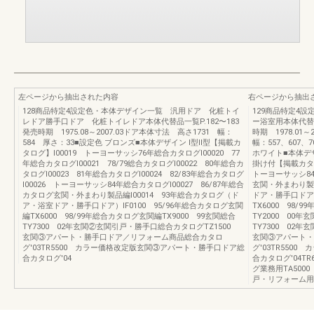
左ページから抽出された内容
右ページから抽出
128商品特定4設定色・本体デザイン一覧 汎用ドア 化粧トイ
129商品特定4
レドア勝手口ドア 化粧トイレドア本体代替品一覧P.182〜183
ー浴室用本体代替
発売時期 1975.08～2007.03ドア本体寸法 高さ1731 幅：
時期 1978.01
584 厚さ：33■設定色 ブロンズ■本体デザイン Ⅰ型Ⅱ型【掲載カ
幅：557、607
タログ】I00019 トーヨーサッシ76年総合カタログI00020 77
ホワイト■本体デ
年総合カタログI00021 78/79総合カタログI00022 80年総合カ
掛け付【掲載カタログ
タログI00023 81年総合カタログI00024 82/83年総合カタログ
トーヨーサッシ84
I00026 トーヨーサッシ84年総合カタログI00027 86/87年総合
玄関・外まわり製品
カタログ玄関・外まわり製品編I00014 93年総合カタログ（ド
ドア・勝手口ドア）
ア・浴室ドア・勝手口ドア）IF0100 95/96年総合カタログ玄関
TX6000 98/
編TX6000 98/99年総合カタログ玄関編TX9000 99玄関総合
TY2000 00年
TY7300 02年玄関②玄関引戸・勝手口総合カタログTZ1500
TY7300 02
玄関③アパート・勝手口ドア／リフォーム商品総合カタロ
玄関③アパート・
グ'03TR5500 カラー価格改定版玄関③アパート・勝手口ドア総
グ'03TR550
合カタログ'04
合カタログ'04T
グ業務用TA50
戸・リフォーム用