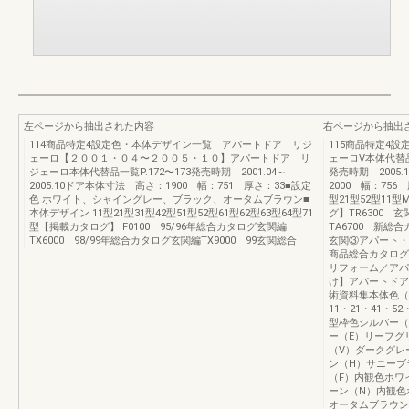
左ページから抽出された内容
右ページから抽出
114商品特定4設定色・本体デザイン一覧 アパートドア リジ
115商品特定4
ェーロ【２００１・０４〜２００５・１０】アパートドア リ
ェーロV本体代替品
ジェーロ本体代替品一覧P.172〜173発売時期 2001.04～
発売時期 2005.
2005.10ドア本体寸法 高さ：1900 幅：751 厚さ：33■設定
2000 幅：756
色 ホワイト、シャイングレー、ブラック、オータムブラウン■
型21型52型11型
本体デザイン 11型21型31型42型51型52型61型62型63型64型71
グ】TR6300
型【掲載カタログ】IF0100 95/96年総合カタログ玄関編
TA6700 新総
TX6000 98/99年総合カタログ玄関編TX9000 99玄関総合
玄関③アパート・
商品総合カタログ
リフォーム／アパ
け】アパートドア
術資料集本体色（商
11・21・41・52
型枠色シルバー（
ー（E）リーフグ
（V）ダークグレ
ン（H）サニーブ
（F）内観色ホワ
ーン（N）内観色
オータムブラウン