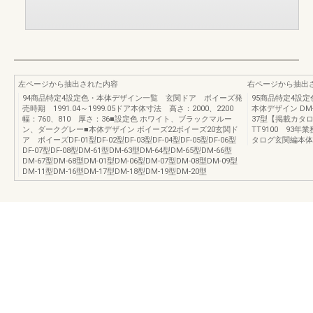
左ページから抽出された内容
右ページから抽出
94商品特定4設定色・本体デザイン一覧 玄関ドア ボイーズ発
95商品特定4設
売時期 1991.04～1999.05ドア本体寸法 高さ：2000、2200
本体デザイン DM-3
幅：760、810 厚さ：36■設定色 ホワイト、ブラックマルー
37型【掲載カタロ
ン、ダークグレー■本体デザイン ボイーズ22ボイーズ20玄関ド
TT9100 93年
ア ボイーズDF-01型DF-02型DF-03型DF-04型DF-05型DF-06型
タログ玄関編本体代
DF-07型DF-08型DM-61型DM-63型DM-64型DM-65型DM-66型
DM-67型DM-68型DM-01型DM-06型DM-07型DM-08型DM-09型
DM-11型DM-16型DM-17型DM-18型DM-19型DM-20型