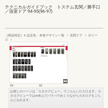
テクニカルガイドブック トステム玄関／勝手口
／浴室ドア 94-95(96-97)
［商品特定］4. 設定色・本体デザイン一覧
玄関ドア
ボイー
ズ
94
95
お探しのページは「カタログビュー」でごらんいただけます。カ
タログビューではweb上でパラパラめくりながらカタログをごら
んになれます。