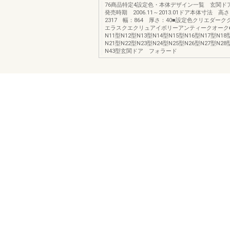
76商品特定4設定色・本体デザイン一覧 玄関ド
発売時期 2006.11～2013.01ドア本体寸法 高さ
2317 幅：864 厚さ：40■設定色クリエダー
エラスクエクリュアイボリーアンティークオーク
N11型N12型N13型N14型N15型N16型N17型N18
N21型N22型N23型N24型N25型N26型N27型N28
N43型玄関ドア フォラード