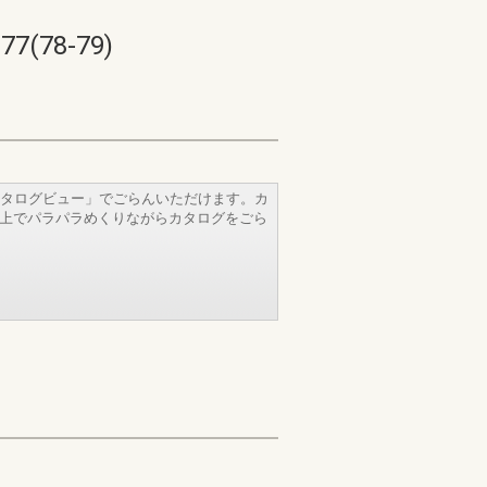
78-79)
タログビュー」でごらんいただけます。カ
b上でパラパラめくりながらカタログをごら