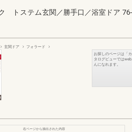
トステム玄関／勝手口／浴室ドア 76-77(
玄関ドア
フォラード
お探しのページは「カ
タログビューではwe
んになれます。
右ページから抽出された内容