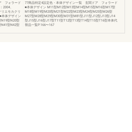
ア フォラード
77商品特定4設定色・本体デザイン一覧 玄関ドア フォラード
：2004、
■本体デザイン M11型M12型M13型M14型M15型M16型M17型
ククリエモカクリ
M18型M19型M20型M21型M22型M23型M24型M25型M26型
■本体デザイン
M27型M28型M29型M30型M31型M81型J11型J12型J13型J14
型N19型N20型
型J15型J16型J17型T11型T12型T13型T14型T15型T16型本体代
型N41型N42型
替品一覧P.166〜167