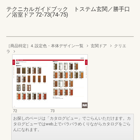
テクニカルガイドブック トステム玄関／勝手口
／浴室ドア 72-73(74-75)
［商品特定］4. 設定色・本体デザイン一覧
玄関ドア
クリエ
ラ
72
73
お探しのページは「カタログビュー」でごらんいただけます。カ
タログビューではweb上でパラパラめくりながらカタログをごら
んになれます。