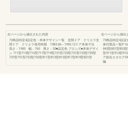
左ページから抽出された内容
右ページから抽出
72商品特定4設定色・本体デザイン一覧 玄関ドア クリエラ玄
73商品特定4設
関ドア クリエラ発売時期 1983.06～1992.12ドア本体寸法
体代替品一覧P.16
高さ：1900 幅：765 厚さ：33■設定色 ブロンズ■本体デザイ
843型851型853型
ン 711型713型715型717型719型721型723型731型733型735型
型911型913型9
737型751型753型755型811型813型815型817型819型821型
ア総合カタログI0
編