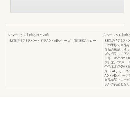
左ページから抽出された内容
右ページから抽出
52商品特定3アパートドアAD・AEシリーズ 商品確認フロー
53商品特定3ア
下の手順で商品を
存品の確認→４．
ズを判別して下さ
ア厚 36m/m
プ）②:ドア厚 Ⅰ
①①①①②②33扉厚
厚:36AEシリー
AD・AEシリーズデ
商品確認フロー※
以外の商品となり