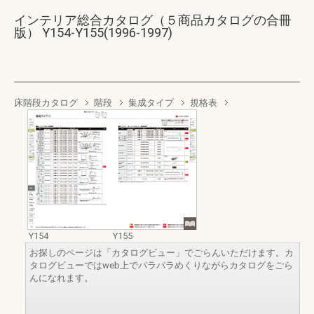
インテリア総合カタログ（５商品カタログの合冊
版） Y154-Y155(1996-1997)
床階段カタログ
階段
集成タイプ
規格表
Y154
Y155
お探しのページは「カタログビュー」でごらんいただけます。カ
タログビューではweb上でパラパラめくりながらカタログをごら
んになれます。