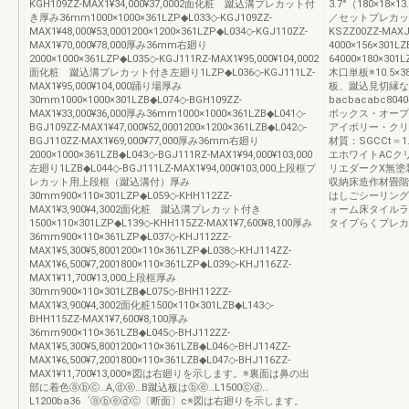
KGH109ZZ-MAX1¥34,000¥37,0002面化粧 蹴込溝プレカット付
3.7°（180×18×1
き厚み36mm1000×1000×361LZP◆L033◇-KGJ109ZZ-
／セットプレカット
MAX1¥48,000¥53,0001200×1200×361LZP◆L034◇-KGJ110ZZ-
KSZZ00ZZ-MA
MAX1¥70,000¥78,000厚み36mm右廻り
4000×156×301LZ
2000×1000×361LZP◆L035◇-KGJ111RZ-MAX1¥95,000¥104,0002
64000×180×301L
面化粧 蹴込溝プレカット付き左廻り1LZP◆L036◇-KGJ111LZ-
木口単板※10.5×3
MAX1¥95,000¥104,000踊り場厚み
板、蹴込見切縁な
30mm1000×1000×301LZB◆L074◇-BGH109ZZ-
bacbacabc8
MAX1¥33,000¥36,000厚み36mm1000×1000×361LZB◆L041◇-
ボックス・オープ
BGJ109ZZ-MAX1¥47,000¥52,0001200×1200×361LZB◆L042◇-
アイボリー・クリ
BGJ110ZZ-MAX1¥69,000¥77,000厚み36mm右廻り
材質：SGCCt＝
2000×1000×361LZB◆L043◇-BGJ111RZ-MAX1¥94,000¥103,000
エホワイトACク
左廻り1LZB◆L044◇-BGJ111LZ-MAX1¥94,000¥103,000上段框プ
リエダークX無塗装
レカット用上段框（蹴込溝付）厚み
収納床造作材畳階
30mm900×110×301LZP◆L059◇-KHH112ZZ-
はしごシーリング
MAX1¥3,900¥4,3002面化粧 蹴込溝プレカット付き
ォーム床タイルラ
1500×110×301LZP◆L139◇-KHH115ZZ-MAX1¥7,600¥8,100厚み
タイプらくプレカ
36mm900×110×361LZP◆L037◇-KHJ112ZZ-
MAX1¥5,300¥5,8001200×110×361LZP◆L038◇-KHJ114ZZ-
MAX1¥6,500¥7,2001800×110×361LZP◆L039◇-KHJ116ZZ-
MAX1¥11,700¥13,000上段框厚み
30mm900×110×301LZB◆L075◇-BHH112ZZ-
MAX1¥3,900¥4,3002面化粧1500×110×301LZB◆L143◇-
BHH115ZZ-MAX1¥7,600¥8,100厚み
36mm900×110×361LZB◆L045◇-BHJ112ZZ-
MAX1¥5,300¥5,8001200×110×361LZB◆L046◇-BHJ114ZZ-
MAX1¥6,500¥7,2001800×110×361LZB◆L047◇-BHJ116ZZ-
MAX1¥11,700¥13,000※図は右廻りを示します。※裏面は鼻の出
部に着色ⓐⓑⓒ…A,ⓓⓔ…B蹴込板はⓑⓔ…L1500ⓒⓓ…
L1200ba36゜ⓐⓑⓔⓓⓒ〔断面〕c※図は右廻りを示します。