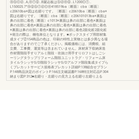
ⓐⓑⓒⓓ…A,ⓔⓕⓖ…B蹴込板はⓑⓓⓔⓖ…L1200ⓒⓕ…
L150025.7°ⓐⓖⓑⓕⓓⓒⓔ418519ba〔断面〕cba〔断面〕
c20610ba※図は右廻りです。〔断面〕c20610ba〔断面〕cba※
図は右廻りです。〔断面〕cba〔断面〕c206101013ba※裏面は
鼻の出部に着色〔断面〕c1013※裏面は鼻の出部に着色※裏面は
鼻の出部に着色※裏面は鼻の出部に着色※裏面は鼻の出部に着色
※裏面は鼻の出部に着色※裏面は鼻の出部に着色2面化粧2面化粧
※発注の際は、梱包単位となります。■ボックスタイプ用部材集
成タイプ②154商品の色は、印刷の特性上実物とは多少異なる場
合がありますのでご了承ください。掲載価格には、消費税、組
立費、工事費、運賃等は含まれていません。床材床下収納床造
作材畳階段手すりアルミ階段・吹抜け用手すりロフトはしごシ
ーリングタラップリフォーム階段ユニットラグ・リフォーム床
タイルラシッサS/D階段ラシッサS/Dアルファ階段集成タイプら
くプレカットサービス規格表プレカット詳細P.138組合せプラン
P.148商品決定のポイントP.166注文確認書P.168特注対応品P.304
納まり図P.312■右廻り・左廻りの見方上る右廻り左廻り上る