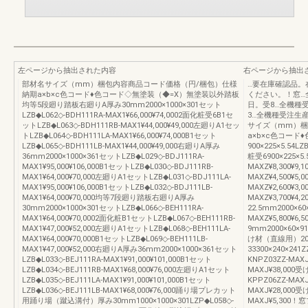
左ページから抽出された内容
右ページから抽出
部材名サイズ（mm）梱包内容商品コード価格（円/梱包）仕様
…要在庫確認品。
納期a×b×c色コード♦色コード◇無塗装（◆=X）無塗装以外踏板
ください。！窓…
均等5段廻り踏板右廻りA厚み30mm2000×1000×301セット
日。受8…全機種
LZB◆L062◇-BDH111RA-MAX1¥66,000¥74,0002面化粧受6B1セ
3…全機種受注生
ットLZB◆L063◇-BDH111RB-MAX1¥44,000¥49,000左廻りA1セッ
サイズ（mm）梱
トLZB◆L064◇-BDH111LA-MAX1¥66,000¥74,000B1セット
a×b×c色コー
LZB◆L065◇-BDH111LB-MAX1¥44,000¥49,000右廻りA厚み
900×225×5.54LZ
36mm2000×1000×361セットLZB◆L029◇-BDJ111RA-
粧受6900×225×5.
MAX1¥95,000¥106,000B1セットLZB◆L030◇-BDJ111RB-
MAXZ¥8,300¥9,1
MAX1¥64,000¥70,000左廻りA1セットLZB◆L031◇-BDJ111LA-
MAXZ¥4,500¥5,0
MAX1¥95,000¥106,000B1セットLZB◆L032◇-BDJ111LB-
MAXZ¥2,600¥3,0
MAX1¥64,000¥70,000均等7段廻り踏板右廻りA厚み
MAXZ¥3,700¥
30mm2000×1000×301セットLZB◆L066◇-BEH111RA-
22.5mm2000×60×
MAX1¥64,000¥70,0002面化粧B1セットLZB◆L067◇-BEH111RB-
MAXZ¥5,800¥6
MAX1¥47,000¥52,000左廻りA1セットLZB◆L068◇-BEH111LA-
9mm2000×60×91
MAX1¥64,000¥70,000B1セットLZB◆L069◇-BEH111LB-
け材（直線用）2000×
MAX1¥47,000¥52,000右廻りA厚み36mm2000×1000×361セット
33300×240×241Z
LZB◆L033◇-BEJ111RA-MAX1¥91,000¥101,000B1セット
KNPZ03ZZ-MAXJ¥
LZB◆L034◇-BEJ111RB-MAX1¥68,000¥76,000左廻りA1セット
MAXJ¥38,000
LZB◆L035◇-BEJ111LA-MAX1¥91,000¥101,000B1セット
KPPZ06ZZ-MAXJ
LZB◆L036◇-BEJ111LB-MAX1¥68,000¥76,000踊り場プレカット
MAXJ¥28,000受
用踊り場（蹴込溝付）厚み30mm1000×1000×301LZP◆L058◇-
MAXJ¥5,30