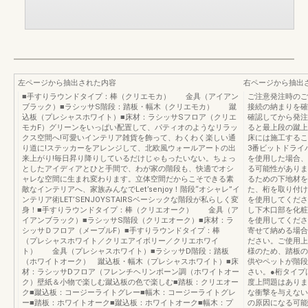
左ページから抽出された内容
右ページから抽出
■手すりラウンドタイプ：棒（クリエモカ） 金具（アイアン
ご注意発注時のご
ブラック）■ラシッサS階段：踏板・幅木（クリエモカ） 蹴
接続の納まりを確
込板（プレシャスホワイト）■床材：ラシッサSフロア（クリエ
確認してから発注
モカF）グリーンをいっぱい配置して、パティオのようなリラッ
ると最上段の蹴上
クス空間へ!可愛いインテリア雑貨を飾って、わくわく楽しい通
床には施工するこ
り道に!ステッカーをアレンジして、北欧風ウォールアートの出
3番ビットドライ
来上がり!毎日昇り降りしているだけじゃもったいない。ちょっ
を使用した場合、
としたアイディアとひと手間で、わが家の階段も、快適でオシ
る可能性がありま
ャレな空間に生まれ変わります。立体空間だからこそできる素
るための下地材を
敵なインテリアへ、家族みんなでLet’senjoy！階段“オシャレ”イ
た、桁を取り付け
ンテリア術LET’SENJOYSTAIRSベーシックな階段が私らしく変
を使用してくださ
身！■手すりラウンドタイプ：棒（クリエオーク） 金具（ア
し下木口部を化粧
イアンブラック）■ラシッサS階段（クリエオーク）■床材：ラ
を使用してくださ
シッサＤフロア（メープルF）■手すりラウンドタイプ：棒
寄せて納める場合
（プレシャスホワイト／クリエアイボリー／クリエホワイ
ださい。ご使用上
ト） 金具（プレシャスホワイト）■ラシッサD階段：踏板
様のため、踏板の
（ホワイトオーク） 蹴込板・幅木（プレシャスホワイト）■床
供やペットが階段
材：ラシッサDフロア（フレンチヘリンボーン調（ホワイトオー
さい。●桁タイプ
ク）壁紙＆小物で楽しむ蹴込板の色で楽しむ■踏板：クリエオー
度上問題はありま
ク■蹴込板：コージーライトグレー■幅木：コージーライトグレ
な衝撃を与えない
ー■踏板：ホワイトオーク■蹴込板：ホワイトオーク■幅木：プ
の原因になる可能