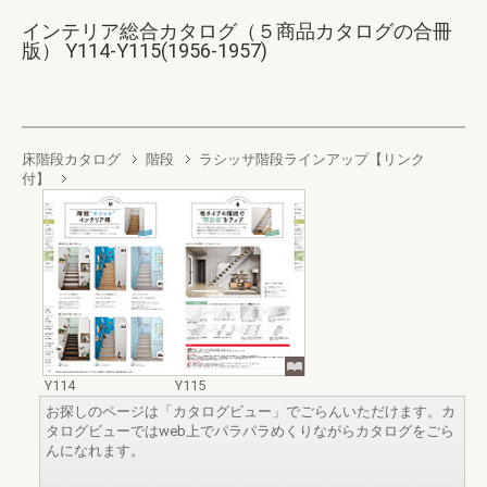
インテリア総合カタログ（５商品カタログの合冊
版） Y114-Y115(1956-1957)
床階段カタログ
階段
ラシッサ階段ラインアップ【リンク
付】
Y114
Y115
お探しのページは「カタログビュー」でごらんいただけます。カ
タログビューではweb上でパラパラめくりながらカタログをごら
んになれます。