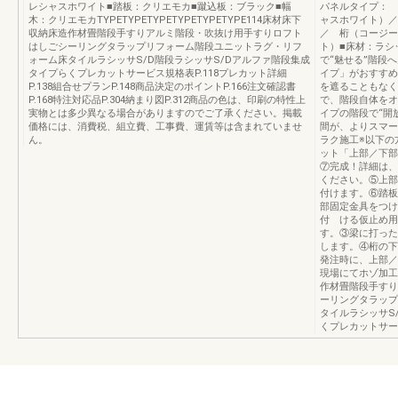
レシャスホワイト■踏板：クリエモカ■蹴込板：ブラック■幅
パネルタイプ： 
木：クリエモカTYPETYPETYPETYPETYPETYPE114床材床下
ャスホワイト）／
収納床造作材畳階段手すりアルミ階段・吹抜け用手すりロフト
／ 桁（コージー
はしごシーリングタラップリフォーム階段ユニットラグ・リフ
ト）■床材：ラシ
ォーム床タイルラシッサS/D階段ラシッサS/Dアルファ階段集成
で“魅せる”階段
タイプらくプレカットサービス規格表P.118プレカット詳細
イプ」がおすすめ
P.138組合せプランP.148商品決定のポイントP.166注文確認書
を遮ることもなく
P.168特注対応品P.304納まり図P.312商品の色は、印刷の特性上
で、階段自体をオ
実物とは多少異なる場合がありますのでご了承ください。掲載
イプの階段で“開放感
価格には、消費税、組立費、工事費、運賃等は含まれていませ
間が、よりスマー
ん。
ラク施工※以下の
ット「上部／下部
⑦完成！詳細は、
ください。⑤上部
付けます。⑥踏板
部固定金具をつけ
付 ける仮止め用
す。③梁に打った
します。④桁の下
発注時に、上部／
現場にてホゾ加工
作材畳階段手すり
ーリングタラップ
タイルラシッサS
くプレカットサー