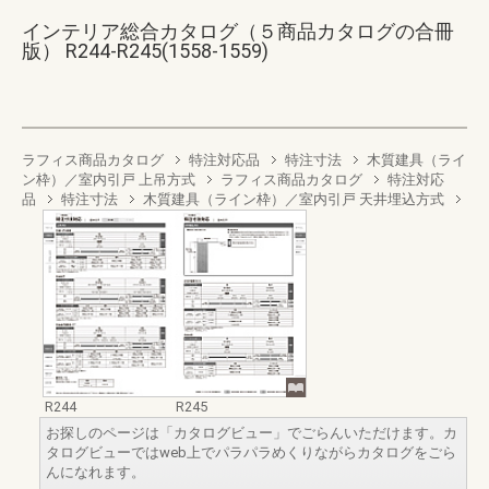
インテリア総合カタログ（５商品カタログの合冊
版） R244-R245(1558-1559)
ラフィス商品カタログ
特注対応品
特注寸法
木質建具（ライ
ン枠）／室内引戸 上吊方式
ラフィス商品カタログ
特注対応
品
特注寸法
木質建具（ライン枠）／室内引戸 天井埋込方式
R244
R245
お探しのページは「カタログビュー」でごらんいただけます。カ
タログビューではweb上でパラパラめくりながらカタログをごら
んになれます。