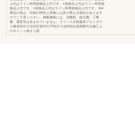
上代はライン枠用規格品上代です。※規格品上代はライン枠用規
格品上代です。※規格品上代はライン枠用規格品上代です。244
商品の色は、印刷の特性上実物とは多少異なる場合があります
のでご了承ください。掲載価格には、消費税、組立費、工事
費、運賃等は含まれていません。ラフィス木質建具アルミガラ
ス建具特注寸法対応室内引戸特注寸法特別仕様調整方法施工上
のポイント納まり図