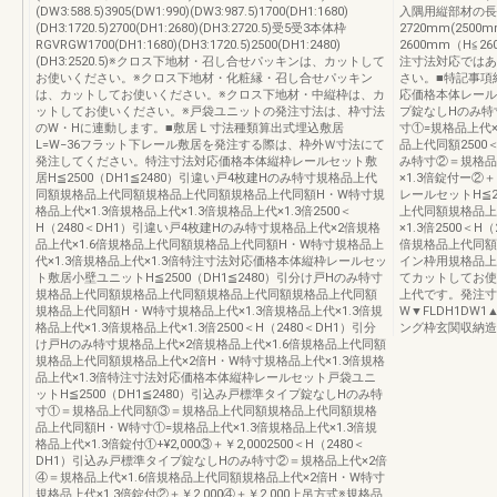
(DW3:588.5)3905(DW1:990)(DW3:987.5)1700(DH1:1680)
入隅用縦部材の長さ
(DH3:1720.5)2700(DH1:2680)(DH3:2720.5)受5受3本体枠
2720mm(25
RGVRGW1700(DH1:1680)(DH3:1720.5)2500(DH1:2480)
2600mm（H≦2
(DH3:2520.5)※クロス下地材・召し合せパッキンは、カットして
注寸法対応ではあ
お使いください。※クロス下地材・化粧縁・召し合せパッキン
さい。■特記事項
は、カットしてお使いください。※クロス下地材・中縦枠は、カ
応価格本体レールセ
ットしてお使いください。※戸袋ユニットの発注寸法は、枠寸法
プ錠なしHのみ特
のW・Hに連動します。■敷居Ｌ寸法種類算出式埋込敷居
寸①=規格品上代×1
L=W−36フラット下レール敷居を発注する際は、枠外Ｗ寸法にて
品上代同額2500
発注してください。特注寸法対応価格本体縦枠レールセット敷
み特寸②＝規格品
居H≦2500（DH1≦2480）引違い戸4枚建Hのみ特寸規格品上代
×1.3倍錠付ー②
同額規格品上代同額規格品上代同額規格品上代同額H・W特寸規
レールセットH≦2
格品上代×1.3倍規格品上代×1.3倍規格品上代×1.3倍2500＜
上代同額規格品上
H（2480＜DH1）引違い戸4枚建Hのみ特寸規格品上代×2倍規格
×1.3倍2500＜
品上代×1.6倍規格品上代同額規格品上代同額H・W特寸規格品上
倍規格品上代同額
代×1.3倍規格品上代×1.3倍特注寸法対応価格本体縦枠レールセッ
イン枠用規格品上
ト敷居小壁ユニットH≦2500（DH1≦2480）引分け戸Hのみ特寸
てカットしてお使
規格品上代同額規格品上代同額規格品上代同額規格品上代同額
上代です。発注寸
規格品上代同額H・W特寸規格品上代×1.3倍規格品上代×1.3倍規
W▼FLDH1DW
格品上代×1.3倍規格品上代×1.3倍2500＜H（2480＜DH1）引分
ング枠玄関収納造
け戸Hのみ特寸規格品上代×2倍規格品上代×1.6倍規格品上代同額
規格品上代同額規格品上代×2倍H・W特寸規格品上代×1.3倍規格
品上代×1.3倍特注寸法対応価格本体縦枠レールセット戸袋ユニ
ットH≦2500（DH1≦2480）引込み戸標準タイプ錠なしHのみ特
寸①＝規格品上代同額③＝規格品上代同額規格品上代同額規格
品上代同額H・W特寸①=規格品上代×1.3倍規格品上代×1.3倍規
格品上代×1.3倍錠付①+¥2,000③＋￥2,0002500＜H（2480＜
DH1）引込み戸標準タイプ錠なしHのみ特寸②＝規格品上代×2倍
④＝規格品上代×1.6倍規格品上代同額規格品上代×2倍H・W特寸
規格品上代×1.3倍錠付②＋￥2,000④＋￥2,000上吊方式※規格品