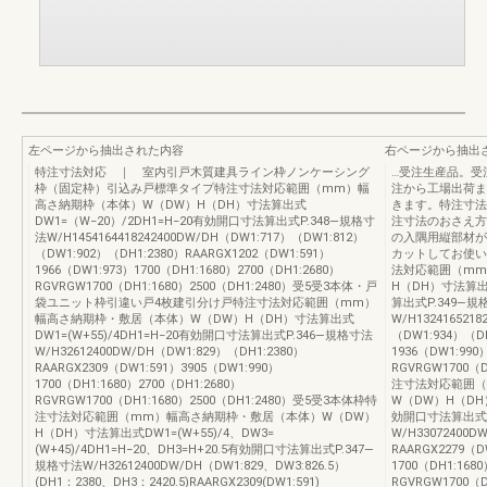
左ページから抽出された内容
右ページから抽出
特注寸法対応 ｜ 室内引戸木質建具ライン枠ノンケーシング
…受注生産品。受
枠（固定枠）引込み戸標準タイプ特注寸法対応範囲（mm）幅
注から工場出荷ま
高さ納期枠（本体）W（DW）H（DH）寸法算出式
きます。特注寸法
DW1=（W−20）/2DH1=H−20有効開口寸法算出式P.348—規格寸
注寸法のおさえ方
法W/H1454164418242400DW/DH（DW1:717）（DW1:812）
の入隅用縦部材が
（DW1:902）（DH1:2380）RAARGX1202（DW1:591）
カットしてお使い
1966（DW1:973）1700（DH1:1680）2700（DH1:2680）
法対応範囲（mm
RGVRGW1700（DH1:1680）2500（DH1:2480）受5受3本体・戸
H（DH）寸法算出式
袋ユニット枠引違い戸4枚建引分け戸特注寸法対応範囲（mm）
算出式P.349—規
幅高さ納期枠・敷居（本体）W（DW）H（DH）寸法算出式
W/H132416521
DW1=(W+55)/4DH1=H−20有効開口寸法算出式P.346—規格寸法
（DW1:934）（DH
W/H32612400DW/DH（DW1:829）（DH1:2380）
1936（DW1:990
RAARGX2309（DW1:591）3905（DW1:990）
RGVRGW1700（
1700（DH1:1680）2700（DH1:2680）
注寸法対応範囲（
RGVRGW1700（DH1:1680）2500（DH1:2480）受5受3本体枠特
W（DW）H（DH）
注寸法対応範囲（mm）幅高さ納期枠・敷居（本体）W（DW）
効開口寸法算出式P
H（DH）寸法算出式DW1=(W+55)/4、DW3=
W/H33072400D
(W+45)/4DH1=H−20、DH3=H+20.5有効開口寸法算出式P.347—
RAARGX2279（D
規格寸法W/H32612400DW/DH（DW1:829、DW3:826.5）
1700（DH1:168
(DH1：2380、DH3：2420.5)RAARGX2309(DW1:591)
RGVRGW1700（D