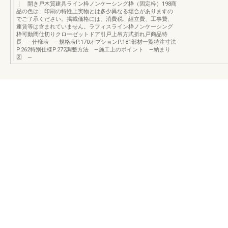
｜ 開き戸木質建具ライン枠ノンケーシング枠（固定枠）198商
品の色は、印刷の特性上実物とは多少異なる場合がありますの
でご了承ください。掲載価格には、消費税、組立費、工事費、
運賃等は含まれていません。ラフィスライン枠ノンケーシング
枠可動間仕切りクローゼットドア引戸上吊方式折れ戸商品特
長 —仕様表 —規格表P.170オプションP.181部材一覧特注寸法
P.262特別仕様P.272調整方法 —施工上のポイント —納まり
図 —