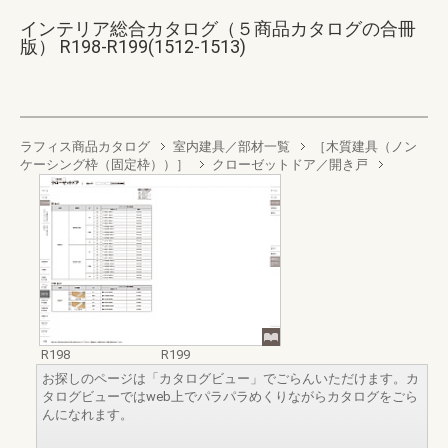
インテリア総合カタログ（５商品カタログの合冊
版） R198-R199(1512-1513)
ラフィス商品カタログ
室内建具／部材一覧
［木質建具（ノン
ケーシング枠（固定枠））］
クローゼットドア／開き戸
R198
R199
お探しのページは「カタログビュー」でごらんいただけます。カ
タログビューではweb上でパラパラめくりながらカタログをごら
んになれます。