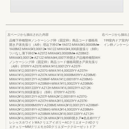
左ページから抽出された内容
右ページから抽出
品種下枠種類Wノンケーシング枠（固定枠）商品コード価格両
199室内ドア室
開き戸床先張り（A枠）埋込下枠07■-YA07Z-MWA5¥3,00008M■-
イン枠ノンケーシ
YA08MZ-MWA5¥3,00012■-YA12Z-MWA5¥4,000床後張り（B枠）
ツバなし薄下枠07■-AZ07Z-MWA6¥3,00008M■-AZ08MZ-
MWA6¥3,00012■-AZ12Z-MWA6¥4,000下枠開き戸品種枠種類WH
ノンケーシング枠（固定枠）商品コード価格両開き戸床先張り
（A枠）0709YY-AZ07E-MWA1¥10,00012YY-AZ07F-
MWA1¥12,00018YY-AZ07G-MWA1¥14,00020YY-AZ07H-
MWA1¥15,00023YY-AZ07K-MWA1¥18,00008M09YY-AZ08ME-
MWA1¥10,00012YY-AZ08MF-MWA1¥12,00018YY-AZ08MG-
MWA1¥14,00020YY-AZ08MH-MWA1¥15,00023YY-AZ08MK-
MWA1¥18,0001220YY-AZ12H-MWA1¥16,00023YY-AZ12K-
MWA1¥19,000床後張り（B枠）0709YY-AZ07E-
MWA2¥10,00012YY-AZ07F-MWA2¥12,00018YY-AZ07G-
MWA2¥14,00020YY-AZ07H-MWA2¥15,00023YY-AZ07K-
MWA2¥18,00008M09YY-AZ08ME-MWA2¥10,00012YY-AZ08MF-
MWA2¥12,00018YY-AZ08MG-MWA2¥14,00020YY-AZ08MH-
MWA2¥15,00023YY-AZ08MK-MWA2¥18,0001220YY-AZ12H-
MWA2¥16,00023YY-AZ12K-MWA2¥19,000枠開き戸■色名称YYプ
レシャスホワイトWAクリエアイボリーACクリエオークADクリ
エチェリーMMクリエモカDDクリエダーククローゼットドア