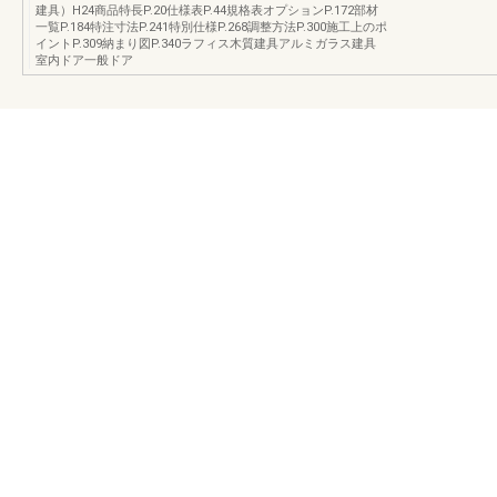
建具）H24商品特長P.20仕様表P.44規格表オプションP.172部材
一覧P.184特注寸法P.241特別仕様P.268調整方法P.300施工上のポ
イントP.309納まり図P.340ラフィス木質建具アルミガラス建具
室内ドア一般ドア