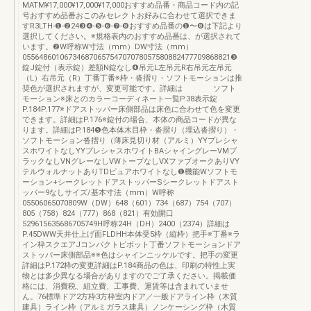
MATM¥17,000¥17,000¥17,000おすすめ品番・商品コード内の記
号おすすめ品番おこのみセレクトお好みに合わせて選択できま
すR3LTH-❶-❷24❸❹-❺-❻-❼-❽おすすめ品番の❶〜❽は下記より
選択してください。※規格表内のおすすめ品番は、が選択されて
います。❷W呼称W寸法（mm）DW寸法（mm）
05564860106734687065754707078057580882477709868821❸
錠J錠付（表示錠）差額N錠なし❹吊元L左吊元R右吊元左吊元
（L）右吊元（R）丁番丁番※枠・沓摺り・ソフトモーションは推
奨色が選択されますが、変更可能です。詳細は ソフト
モーション※床とのカラーコーディネート一覧P.38表示錠
P.184P.177※ドアストッパー床側部品は床色に合わせて色を変更
できます。詳細はP.176※錠付の場合、本体の商品コードが異な
ります。詳細はP.184❺色本体木目枠・沓摺り（埋込沓摺り）・
ソフトモーション沓摺り（薄床見切り材（アルミ）YYプレシャ
スホワイトなしYYプレシャスホワイトBAシャイングレーVMブ
ラックなしVNグレーなしVWトープなしVXファブオークありVY
テルウォルナットありTDピュアホワイトなし❶機能Wソフトモ
ーション+シークレットドアストッパーSシークレットドアスト
ッパー9なしサイズ/基本寸法（mm）W呼称
05506065070809W（DW）648（601）734（687）754（707）
805（758）824（777）868（821）有効開口
529615635686705749H呼称24H（DH）2400（2374）詳細は
P.45DWW天井仕上げ面FLDHH本体受5枠（縦枠）把手※丁番※ラ
イン枠スクエアJコンパクトピボット丁番ソフトモーションドア
ストッパー床側部品※※色はシャインニッケルです。把手の変更
詳細はP.172枠の変更詳細はP.184商品の色は、印刷の特性上実
物とは多少異なる場合がありますのでご了承ください。掲載価
格には、消費税、組立費、工事費、運賃等は含まれていませ
ん。76標準ドア2方枠3方枠室内ドア／一般ドアライン枠（木質
建具）ライン枠（アルミガラス建具）ノンケーシング枠（木質