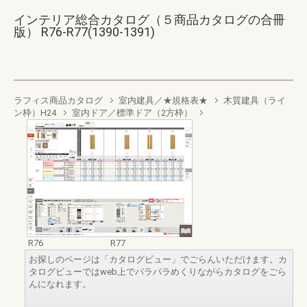
インテリア総合カタログ（５商品カタログの合冊
版） R76-R77(1390-1391)
ラフィス商品カタログ
室内建具／★規格表★
木質建具（ライ
ン枠）H24
室内ドア／標準ドア（2方枠）
R76
R77
お探しのページは「カタログビュー」でごらんいただけます。カ
タログビューではweb上でパラパラめくりながらカタログをごら
んになれます。