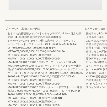
左ページから抽出された内容
右ページから抽出
おすすめ品番明細タイプパネルタイプデザインRAA木目方向採
採光タイプRGV
光部―◆9枠種類機能おすすめ品番明細本体色
クリル系パネル
YYVMVNVWVXVYTDライン枠（2方枠）ソフトモーション
222YYVMVNVWVXVY
＋シークレットドアストッパーR3LTH-W-❷24N❹-❺-❻-AA-
差額おすすめ品番
9¥140,000¥150,000¥170,000本体❺-❻❷N-
出荷まで5日。受
MET◆¥72,000¥82,000¥102,000縦枠YY-DC00N❹-
沓摺りなし—床先
MTX8¥29,000¥29,000¥29,000把手BD-CJ-
ミ）差額17.810.
MAFV¥11,000¥11,000¥11,000丁番BD-0006❹-
厚❻デザイン本体
MATM¥17,000¥17,000¥17,000ソフトモーションYY-0004❹-
RGV→GV※本
MAT3¥10,000¥10,000¥10,000シークレットドアストッパー床側
ます。デザインR
部品BD-0006-MATW¥1,000¥1,000¥1,000シークレットドアストッ
付：＋¥4,000【
パーR3LTH-S-❷24N❹-❺-❻-AA-9¥130,000¥140,000¥160,000本体
込沓摺り あり：＋
❺-❻❷N-MET◆¥72,000¥82,000¥102,000縦枠YY-DC00N❹-
¥2,000※埋込
MTX8¥29,000¥29,000¥29,000把手BD-CJ-
の変更詳細はP.1
MAFV¥11,000¥11,000¥11,000丁番BD-0006❹-
P.18477室
MATM¥17,000¥17,000¥17,000シークレットドアストッパー床側
スライン枠ノンケ
部品BD-0006-MATW¥1,000¥1,000¥1,000なしR3LTH-9-❷24N❹-
❺-❻-AA-9¥119,000¥129,000¥149,000本体❺-❻❷N-
MFL◆¥62,000¥72,000¥92,000縦枠YY-DC00N❹-
MTX8¥29,000¥29,000¥29,000把手BD-CJ-
MAFV¥11,000¥11,000¥11,000丁番BD-0006❹-