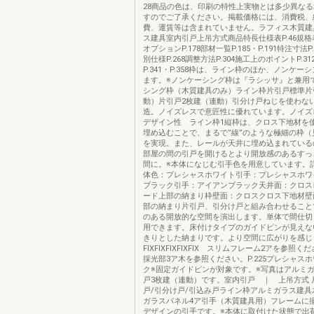
28商品の色は、印刷の特性上実物とは多少異な
すのでご了承ください。掲載価格には、消費税、
費、運賃等は含まれていません。ラフィス木質建
ス建具室内引戸上吊方式商品特長仕様表P.46規格表P.
オプションP.178部材一覧P.185・P.191特注寸法P.2
別仕様P.268調整方法P.304施工上のポイントP.3
P.341・P.358枠は、ライン枠のほか、ノンケー
ます。※ノンケーシング枠は『ラシッサ』と兼用
シング枠（木質建具のみ）ライン枠片引戸標準片
動）片引戸2枚建（連動）引分け戸ねじを使わな
造。ノイズレスで意匠性に優れています。ノイズ
デザイン性 ライン枠1縦枠は、クロス下地材を
埋め込むことで、まるで”線”のような極細の枠（
を実現。また、レールが天井に埋め込まれている
部屋の間の引戸を開けるとより開放感のあるすっ
間に。※本体になじむ引手色を用意しています。詳細は
体色：プレシャスホワイト引手：プレシャスホワ
ブラック引手：アイアンブラック天井面：クロス
ード上部の納まり枠壁面：クロスクロス下地材壁
部の納まり片引戸、引分け戸と組み合わせること
のある開放的な空間を演出します。単体で間仕切
用できます。床付けタイプのガイドピンが見えな
きりとした納まりです。より空間に広がりを感じ
FIXFIXFIXFIXFIX スリムフレーム2アを参照く
採光部3ア木を参照ください。P.225プレシャス
ク※固定ガイドピンが対象です。※写真はアルミ
戸3枚建（連動）です。室内引戸 ｜ 上吊方式 
戸/引分け戸/引込み戸ライン枠アルミガラス建具木
ガラスパネル4ア引手（木質建具用）フレームに
デザインの引手です。※本体に取付けた状態で出