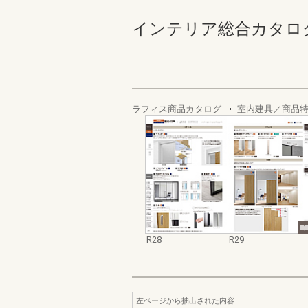
インテリア総合カタログ（５
ラフィス商品カタログ
室内建具／商品
R28
R29
左ページから抽出された内容