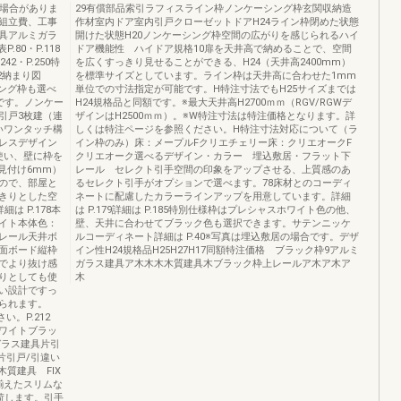
る場合がありま
29有償部品索引ラフィスライン枠ノンケーシング枠玄関収納造
組立費、工事
作材室内ドア室内引戸クローゼットドアH24ライン枠閉めた状態
具アルミガラ
開けた状態H20ノンケーシング枠空間の広がりを感じられるハイ
80・P.118
ドア機能性 ハイドア規格10扉を天井高で納めることで、空間
42・P.250特
を広くすっきり見せることができる、H24（天井高2400mm）
12納まり図
を標準サイズとしています。ライン枠は天井高に合わせた1mm
シング枠も選べ
単位での寸法指定が可能です。H特注寸法でもH25サイズまでは
です。ノンケー
H24規格品と同額です。※最大天井高H2700ｍｍ（RGV/RGWデ
引戸3枚建（連
ザインはH2500ｍｍ）。※W特注寸法は特注価格となります。詳
いワンタッチ構
しくは特注ページを参照ください。H特注寸法対応について（ラ
レスデザイン
イン枠のみ）床：メープルFクリエチェリー床：クリエオークF
使い、壁に枠を
クリエオーク選べるデザイン・カラー 埋込敷居・フラット下
見付け6mm）
レール セレクト引手空間の印象をアップさせる、上質感のあ
ので、部屋と
るセレクト引手がオプションで選べます。78床材とのコーディ
きりとした空
ネートに配慮したカラーラインアップを用意しています。詳細
 P.178本
は P.179詳細は P.185特別仕様枠はプレシャスホワイト色の他、
イト本体色：
壁、天井に合わせてブラック色も選択できます。サテンニッケ
レール天井ボ
ルコーディネート詳細は P.40※写真は埋込敷居の場合です。デザ
面ボード縦枠
イン性H24規格品H25H27H17同額特注価格 ブラック枠9アルミ
でより抜け感
ガラス建具ア木木木木質建具木ブラック枠上レールア木ア木ア
りとしても使
木
い設計ですっ
られます。
ださい。P.212
ホワイトブラッ
ガラス建具片引
片引戸/引違い
質建具 FIX
揃えたスリムな
荷します。引手