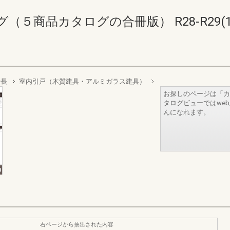
商品カタログの合冊版） R28-R29(1342
特長
室内引戸（木質建具・アルミガラス建具）
お探しのページは「カ
タログビューではwe
んになれます。
右ページから抽出された内容