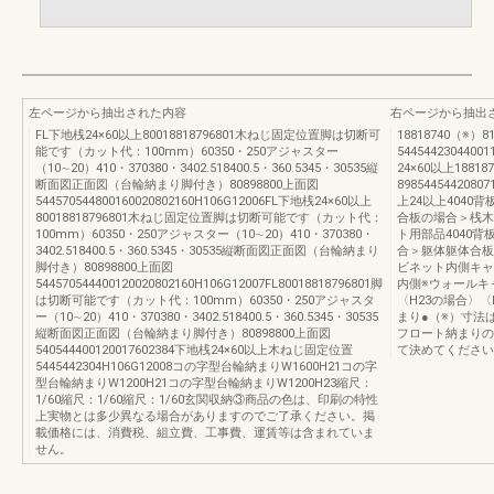
左ページから抽出された内容
右ページから抽出
FL下地桟24×60以上80018818796801木ねじ固定位置脚は切断可
18818740（※）8
能です（カット代：100mm）60350・250アジャスター
5445442304400
（10∼20）410・370380・3402.518400.5・360.5345・30535縦
24×60以上18818
断面図正面図（台輪納まり脚付き）80898800上面図
8985445442080
544570544800160020802160H106G12006FL下地桟24×60以上
上24以上4040
80018818796801木ねじ固定位置脚は切断可能です（カット代：
合板の場合＞桟木6
100mm）60350・250アジャスター（10∼20）410・370380・
ト用部品4040
3402.518400.5・360.5345・30535縦断面図正面図（台輪納まり
合＞躯体躯体合板
脚付き）80898800上面図
ビネット内側キャ
544570544400120020802160H106G12007FL80018818796801脚
内側※ウォールキ
は切断可能です（カット代：100mm）60350・250アジャスタ
〈H23の場合〉
ー（10∼20）410・370380・3402.518400.5・360.5345・30535
まり●（※）寸法
縦断面図正面図（台輪納まり脚付き）80898800上面図
フロート納まりの
540544400120017602384下地桟24×60以上木ねじ固定位置
て決めてください
5445442304H106G12008コの字型台輪納まりW1600H21コの字
型台輪納まりW1200H21コの字型台輪納まりW1200H23縮尺：
1/60縮尺：1/60縮尺：1/60玄関収納③商品の色は、印刷の特性
上実物とは多少異なる場合がありますのでご了承ください。掲
載価格には、消費税、組立費、工事費、運賃等は含まれていま
せん。