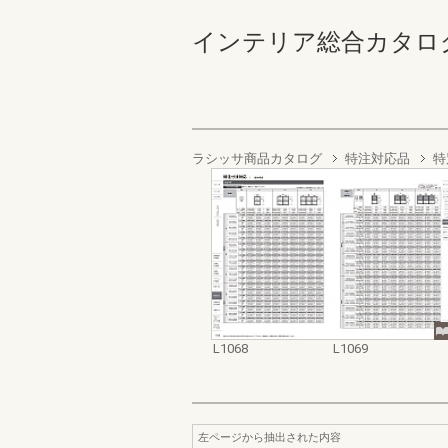
インテリア総合カタログ（５
ラシッサ商品カタログ
特注対応品
特
L1068
L1069
左ページから抽出された内容