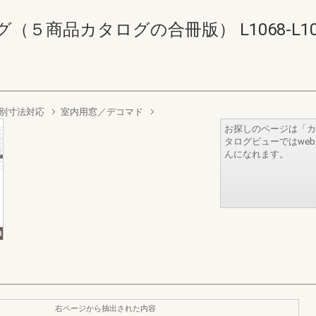
商品カタログの合冊版） L1068-L1069(1
別寸法対応
室内用窓／デコマド
お探しのページは「カ
タログビューではwe
んになれます。
右ページから抽出された内容