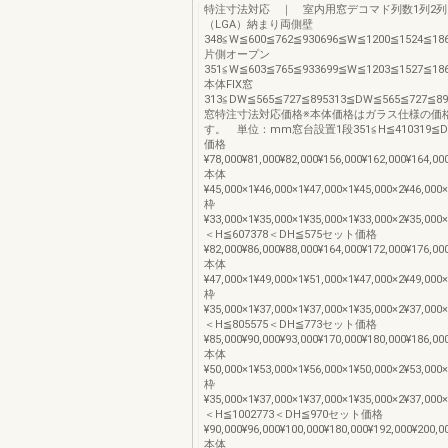
特注寸法対応 ｜ 室内用窓デコマド列数1列2列3
（LGA）納まり両側壁
348≦W≦600≦762≦930696≦W≦1200≦1524≦18
片側オープン
351≦W≦603≦765≦933699≦W≦1203≦1527≦18
本体FIX窓
313≦DW≦565≦727≦895313≦DW≦565≦727
窓特注寸法対応価格※本体価格はガラス仕様の価
す。 単位：mm窓台設置1段351≦H≦410319≦D
価格
¥78,000¥81,000¥82,000¥156,000¥162,000¥164,00
本体
¥45,000×1¥46,000×1¥47,000×1¥45,000×2¥46,000
枠
¥33,000×1¥35,000×1¥35,000×1¥33,000×2¥35,000
＜H≦607378＜DH≦575セット価格
¥82,000¥86,000¥88,000¥164,000¥172,000¥176,00
本体
¥47,000×1¥49,000×1¥51,000×1¥47,000×2¥49,000
枠
¥35,000×1¥37,000×1¥37,000×1¥35,000×2¥37,000
＜H≦805575＜DH≦773セット価格
¥85,000¥90,000¥93,000¥170,000¥180,000¥186,00
本体
¥50,000×1¥53,000×1¥56,000×1¥50,000×2¥53,000
枠
¥35,000×1¥37,000×1¥37,000×1¥35,000×2¥37,000
＜H≦1002773＜DH≦970セット価格
¥90,000¥96,000¥100,000¥180,000¥192,000¥200,0
本体