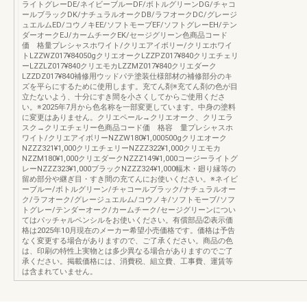
ライトグレーDE/ネイビーブルーDF/ボトルグリーンDG/チャコ
ールブラックDK/ナチュラルオークDB/ラフオークDC/グレージ
ュエルムED/コウノキEE/ソフトモーブEF/ソフトグレーEH/テン
ダーオークEJ/カームチークEK/セージグリーン色商品コード
価 格量プレシャスホワイト/クリエアイボリー/クリエホワイ
トLZZWZ017¥84050gクリエオークLZZPZ017¥840クリエチェリ
ーLZZLZ017¥840クリエモカLZZMZ017¥840クリエダーク
LZZDZ017¥840補修用ウッドパテ塗装仕様部材の補修部分のキ
ズを平らにするために使用します。充てん剤※充てん剤の色が目
立たないよう、十分にすき間を小さくしてからご使用くださ
い。※2025年7月から色名称を一部変更しています。中身の塗料
に変更はありません。クリエペール→クリエオーク、クリエラ
スク→クリエチェリー色商品コード価 格容 量プレシャスホ
ワイト/クリエアイボリーNZZW180¥1,000500gクリエオーク
NZZZ321¥1,000クリエチェリーNZZZ322¥1,000クリエモカ
NZZM180¥1,000クリエダークNZZZ149¥1,000コージーライトグ
レーNZZZ323¥1,000ブラックNZZZ324¥1,000幅木・廻り縁等の
留め部分や継ぎ目・すき間の充てんにお使いください。※ネイビ
ーブルー/ボトルグリーン/チャコールブラック/ナチュラルオー
ク/ラフオーク/グレージュエルム/コウノキ/ソフトモーブ/ソフ
トグレー/テンダーオーク/カームチーク/セージグリーンについ
てはパッチャルペンシルをお使いください。有償部品②表示価
格は2025年10月現在のメーカー希望小売価格です。価格は予告
なく変更する場合がありますので、ご了承ください。商品の色
は、印刷の特性上実物とは多少異なる場合がありますのでご了
承ください。掲載価格には、消費税、組立費、工事費、運賃等
は含まれていません。