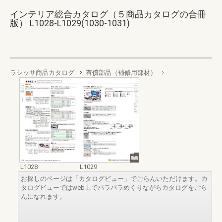
インテリア総合カタログ（５商品カタログの合冊
版） L1028-L1029(1030-1031)
ラシッサ商品カタログ
有償部品（補修用部材）
L1028
L1029
お探しのページは「カタログビュー」でごらんいただけます。カ
タログビューではweb上でパラパラめくりながらカタログをごら
んになれます。