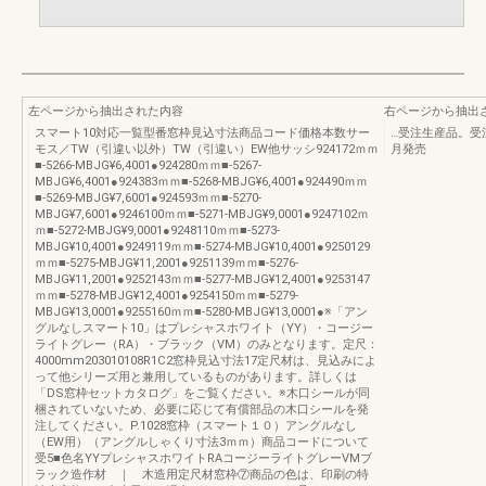
左ページから抽出された内容
右ページから抽出
スマート10対応一覧型番窓枠見込寸法商品コード価格本数サー
…受注生産品。受注
モス／TW（引違い以外）TW（引違い）EW他サッシ924172ｍｍ
月発売
■-5266-MBJG¥6,4001●924280ｍｍ■-5267-
MBJG¥6,4001●924383ｍｍ■-5268-MBJG¥6,4001●924490ｍｍ
■-5269-MBJG¥7,6001●924593ｍｍ■-5270-
MBJG¥7,6001●9246100ｍｍ■-5271-MBJG¥9,0001●9247102ｍ
ｍ■-5272-MBJG¥9,0001●9248110ｍｍ■-5273-
MBJG¥10,4001●9249119ｍｍ■-5274-MBJG¥10,4001●9250129
ｍｍ■-5275-MBJG¥11,2001●9251139ｍｍ■-5276-
MBJG¥11,2001●9252143ｍｍ■-5277-MBJG¥12,4001●9253147
ｍｍ■-5278-MBJG¥12,4001●9254150ｍｍ■-5279-
MBJG¥13,0001●9255160ｍｍ■-5280-MBJG¥13,0001●※「アン
グルなしスマート10」はプレシャスホワイト（YY）・コージー
ライトグレー（RA）・ブラック（VM）のみとなります。定尺：
4000mm203010108R1C2窓枠見込寸法17定尺材は、見込みによ
って他シリーズ用と兼用しているものがあります。詳しくは
「DS窓枠セットカタログ」をご覧ください。※木口シールが同
梱されていないため、必要に応じて有償部品の木口シールを発
注してください。P.1028窓枠（スマート１０）アングルなし
（EW用）（アングルしゃくり寸法3ｍｍ）商品コードについて
受5■色名YYプレシャスホワイトRAコージーライトグレーVMブ
ラック造作材 ｜ 木造用定尺材窓枠⑦商品の色は、印刷の特