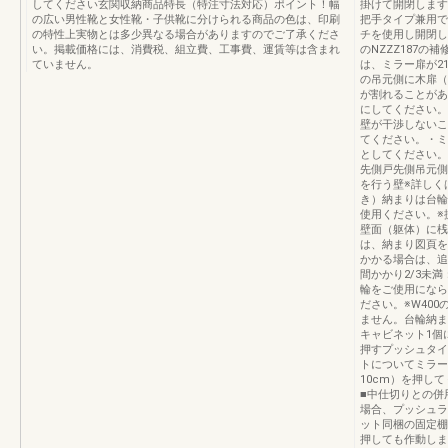
してください玄関収納商品特長（特注寸法対応）ポイント！幅
掛けて開閉します
の広い男性靴と女性靴・子供靴に分けられる商品の色は、印刷
把手タイプ兼用で
の特性上実物とは多少異なる場合がありますのでご了承くださ
チを使用し開閉し
い。掲載価格には、消費税、組立費、工事費、運賃等は含まれ
のNZZZ187
ていません。
は、ミラー扉が2
の吊元側に木扉（
が割れることがあ
にしてください。
壁が干渉しないこ
てください。・ミ
としてください。
先側戸先側吊元側
を行う壁※詳しく
き）納まりは台輪
使用ください。※
壁面（躯体）に桟
は、納まり図頁を
かかる場合は、追
間かかり2/3未満
輪をご使用になら
ださい。※W40
ません。台輪納ま
キャビネット1個
押すプッシュタイ
トについてミラー
10cm）を押し
■中仕切りとの併
場合、プッシュラ
ット同梱の固定棚
押しても作動しま