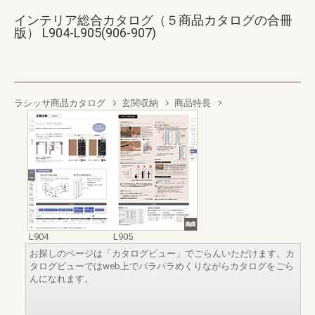
インテリア総合カタログ（５商品カタログの合冊
版） L904-L905(906-907)
ラシッサ商品カタログ
玄関収納
商品特長
L904
L905
お探しのページは「カタログビュー」でごらんいただけます。カ
タログビューではweb上でパラパラめくりながらカタログをごら
んになれます。