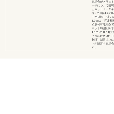
る場合があります。
ッチについて耐荷
ビネットベースキ
称）200靴1足2.0
で740靴3∼4足7
5.0kgまで固定棚
板取付可能段数320
ネットH棚板取付可能
1792∼20801
付可能段数704∼
制限〉制限以上に
トが脱落する場合
す。