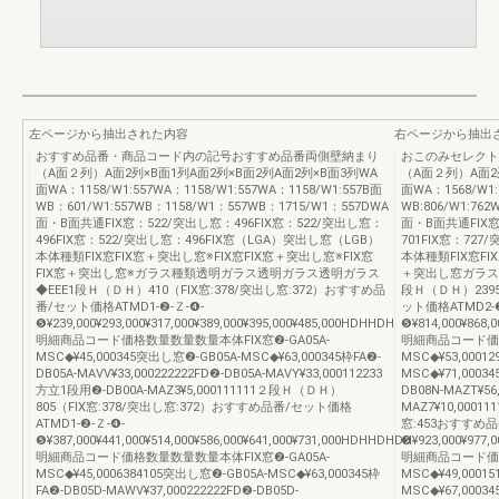
左ページから抽出された内容
右ページから抽出
おすすめ品番・商品コード内の記号おすすめ品番両側壁納まり
おこのみセレクト
（A面２列）A面2列×B面1列A面2列×B面2列A面2列×B面3列WA
（A面２列）A面2列
面WA：1158/W1:557WA：1158/W1:557WA：1158/W1:557B面
面WA：1568/W1:
WB：601/W1:557WB：1158/W1：557WB：1715/W1：557DWA
WB:806/W1:76
面・B面共通FIX窓：522/突出し窓：496FIX窓：522/突出し窓：
面・B面共通FIX窓
496FIX窓：522/突出し窓：496FIX窓（LGA）突出し窓（LGB）
701FIX窓：72
本体種類FIX窓FIX窓＋突出し窓※FIX窓FIX窓＋突出し窓※FIX窓
本体種類FIX窓FI
FIX窓＋突出し窓※ガラス種類透明ガラス透明ガラス透明ガラス
＋突出し窓ガラス
◆EEE1段Ｈ（ＤＨ）410（FIX窓:378/突出し窓:372）おすすめ品
段Ｈ（ＤＨ）2395
番/セット価格ATMD1-❷-Ｚ-❹-
ット価格ATMD2-❷
❺¥239,000¥293,000¥317,000¥389,000¥395,000¥485,000HDHHDH
❺¥814,000¥868,0
明細商品コード価格数量数量数量本体FIX窓❷-GA05A-
明細商品コード価格
MSC◆¥45,000345突出し窓❷-GB05A-MSC◆¥63,000345枠FA❷-
MSC◆¥53,0001
DB05A-MAVV¥33,000222222FD❷-DB05A-MAVY¥33,000112233
MSC◆¥71,00034
方立1段用❷-DB00A-MAZ3¥5,000111111２段Ｈ（ＤＨ）
DB08N-MAZT¥5
805（FIX窓:378/突出し窓:372）おすすめ品番/セット価格
MAZ7¥10,0001
ATMD1-❷-Ｚ-❹-
窓:453おすすめ品
❺¥387,000¥441,000¥514,000¥586,000¥641,000¥731,000HDHHDHDH
❺¥923,000¥977,0
明細商品コード価格数量数量数量本体FIX窓❷-GA05A-
明細商品コード価格
MSC◆¥45,0006384105突出し窓❷-GB05A-MSC◆¥63,000345枠
MSC◆¥49,0001
FA❷-DB05D-MAWV¥37,000222222FD❷-DB05D-
MSC◆¥67,00034