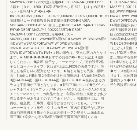
MAWY¥37,000112233方立2段用❷-DB00D-MAZ4¥6,000111111
DB08N-MAZZ¥5
３段Ｈ（ＤＨ）1200（FIX窓:378/突出し窓:372）おすすめ品番/
MAZ8¥11,0001
セット価格ATMD1-❷-Ｚ-❹-
B面DWW1WBFA
❺¥535,000¥589,000¥711,000¥783,000¥887,000¥977,000HDHHDHDH
DWW1DWW1WB
明細商品コード価格数量数量数量本体FIX窓❷-GA05A-
DWW1DWFDD
MSC◆¥45,000961281510突出し窓❷-GB05A-MSC◆¥63,000345
FA両側固定穴あ
枠FA❷-DB05F-MAZJ¥41,000222222FD❷-DB05F-
A面B面段数2111列
MAZM¥41,000112233方立3段用❷-DB00F-
段2222段2233段2
MAZ6¥7,000111111WAWBB面A面FAFDFAWAW1W1DWDWA面B
2355段❺本体
面DWW1WBFAFDFDFAWAW1W1DWDWA面B面
数1段2段3段4段5
DWW1DWW1WBFAFDFDFAWAW1W1DWDWA面B面
（上から1段目）○
DWW1DWFDDWW1W1WB※１段の場合は、突出し窓のみとなり
○○○3FIX窓＋
ます。ATMD❶-❷-❸-❹-❺おすすめ品番の❶∼❺は下記より選択
加工隣接する部材
してください。❶設置1格子なしコーナータイプ／窓台設置2格
枠※連結ねじを外
子なしコーナータイプ／床設置※上記はFIX窓の画像ですが、突
枠※縦枠の連結ね
出し窓も同じ枠の配列となります。❸納まり納まり列数（横断
◆ガラス種類※本
面）B面側１列B面側２列B面側３列両側壁納まりA面側2列ZA面
ります。本体種類
B面FAFDFAA面B面FAFDFDFAA面B面FAFDFDFDFA表裏があるガ
透明ガラス◆EE
ラスは平滑面が正面となります。■製品正面について❷色YYプレ
子付床設置片側オ
シャスホワイトVMブラックVNグレーACクリエオークADクリエ
チェリーMMクリエモカ商品の色は、印刷の特性上実物とは多少
異なる場合がありますのでご了承ください。掲載価格には、消
費税、組立費、工事費、運賃等は含まれていません。デコマド
コーナータイプ（単色・クリエカラー）室内用窓格子なし窓台
設置両側壁納まり格子付床設置片側オープン納まり正面正面正
面正面FIX窓突出し窓A面A面B面B面平滑面凹凸面開く方向