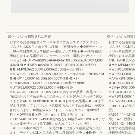
左ページから抽出された内容
右ページから抽出
おすすめ品番明細タイプパネルタイプガラスタイプデザイン
おすすめ品番明細
LAALBBLGK木目方向ガラス種類――透明ガラス◆99Eデザイン
LAALBBLGK
LHB−−木目方向ガラス種類――透明ガラス+格子◆――N枠種類/
LHB−−木目方向
機能おすすめ品番明細ノンケーシング枠︵固定枠︶Wソフトモ
機能おすすめ品番
ーションANUH-W-❷20NZ-❺-❻-❼-6¥180,000¥206,000¥244,000
ANUH-W-❷20NZ-❺
本体❺-❻▼H-MEM◆×2¥58,000×2¥71,000×2¥90,000×2枠YY-
❻▼H-MEM◆×2¥58
❼❷H-MWE3¥62,000¥62,000¥62,000引手BE-HGS-
MWE3¥56,000¥5
MAFW×2¥1,000×2¥1,000×2¥1,000×2ブレーキANUH-9-❷20NZ-❺-
MWF5¥11,000¥11
❻-❼-6¥140,000¥166,000¥204,000本体❺-❻▼H-
MAFW×2¥1,000×
MEM◆×2¥58,000×2¥71,000×2¥90,000×2枠YY-❼❷H-
❻-❼-6¥145,000¥
MUT3¥22,000¥22,000¥22,000引手BE-HGS-
MEM◆×2¥58,000×
MAFW×2¥1,000×2¥1,000×2¥1,000×2おすすめ品番・商品コード
MUT3¥16,000¥1
内の記号おすすめ品番おこのみセレクトお好みに合わせて選択
MWF5¥11,000¥11
できますANUH-❶-❷20❸❹-❺-❻-❼-❽おすすめ品番の❶∼❽は下
MAFW×2¥1,00
記より選択してください。※規格表内のおすすめ品番は、が選択
（mm）▲足長さ
されています。❶機能WWソフトモーション9ブレーキ❷W呼
壁）
称・▼DW呼称❷▼W寸法（mm）DW寸法（mm）
XA824111∼121X
1608164481618091824906❸錠N錠なし❹勝手Z̶DHHWDW❻デザ
用）142（厚壁）
イン本体デザイン（青字2桁）を入れてください。例）
XA824142∼148X
LGK→GK※本体商品コード末尾の◆にはガラス種類記号が入り
おすすめ品番明細
ます。デザインLGK木目方向ガラス種類透明ガラス◆E※枠・ケ
枠種類枠見込み（