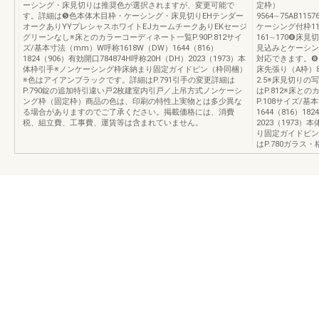
ーシング・床見切りは推奨色が選択されますが、変更可能で
定枠）
す。詳細は❺色本体木目枠・ケーシング・床見切りEHテンダー
9564∼75AB1157
オークありYYプレシャスホワイトEJカームチークありEKセージ
ケーシング付枠11
グリーンなし※床とのカラーコーディネート一覧P.90P.812サイ
161∼170❽床見
ズ/基本寸法（mm）W呼称1618W（DW）1644（816）
見込みとケーシン
1824（906）有効開口784874H呼称20H（DH）2023（1973）本
対応できます。❽
体枠引手※ノンケーシング枠床納まり固定ガイドピン（枠同梱）
床先張り（A枠）8床
※色はアイアンブラックです。詳細はP.791引手の変更詳細は
2.5※床見切り
P.790錠の追加特引違い戸2枚建室内引戸／上吊方式ノンケーシ
はP.812※床と
ング枠（固定枠）商品の色は、印刷の特性上実物とは多少異な
P.108サイズ/
る場合がありますのでご了承ください。掲載価格には、消費
1644（816）18
税、組立費、工事費、運賃等は含まれていません。
2023（1973
り固定ガイドピン
はP.780ガラ