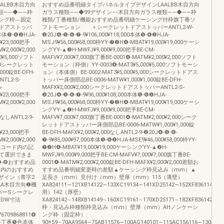
LBB木目方向
おすすめ品番明細タイプパネルタイプデザインLAALBB木目方向
類――◆――枠
ガラス種類――◆99デザイン−−木目方向ガラス種類――◆――枠
ング枠︵固定
種類/丁番種類/機能おすすめ品番明細ケーシング付枠旗丁番ソ
ドアストッパ
フトモーション ＋シークレットドアストッパーANTL2-W-
0本体❺-❻❷HJA-
❷20J❹-❺-❻-❼-9¥106,000¥118,000本体❺-❻❷HJA-
0¥23,000把手
MSJ9¥56,000¥68,000枠YY-❼❷H❹-MBAT¥19,000¥19,000ケーシ
¥2,000¥2,000
ングYY-▲❷H-MWFJ¥9,000¥9,000把手BE-CM-
¥5,000ソフト
MAFV¥7,000¥7,000旗丁番BE-0001❹-MATM¥2,000¥2,000ソフト
000シークレット
モーション（枠側）YY-0003❹-MAT3¥5,000¥5,000ソフトモーシ
00錠BE-DFH-
ョン（本体側）BE-0002-MAT3¥5,000¥5,000シークレットドアス
TL2-S-
トッパー床側部品BE-0006-MATW¥1,000¥1,000錠BE-DFH-
-
MAFX¥2,000¥2,000シークレットドアストッパーANTL2-S-
0¥23,000把手
❷20J❹-❺-❻-❼-9¥96,000¥108,000本体❺-❻❷HJA-
¥2,000¥2,000
MSJ9¥56,000¥68,000枠YY-❼❷H❹-MBAT¥19,000¥19,000ケーシ
ングYY-▲❷H-MWFJ¥9,000¥9,000把手BE-CM-
0なしANTL2-9-
MAFV¥7,000¥7,000旗丁番BE-0001❹-MATM¥2,000¥2,000シーク
レットドアストッパー床側部品BE-0006-MATW¥1,000¥1,000錠
0¥23,000把手
BE-DFH-MAFX¥2,000¥2,000なしANTL2-9-❷20J❹-❺-❻-
¥2,000¥2,000
❼-9¥85,000¥97,000本体❺-❻❷HJA-MSE9¥46,000¥58,000枠YY-
・商品コード内の記
❼❷H❹-MBAT¥19,000¥19,000ケーシングYY-▲❷H-
て選択できま
MWFJ¥9,000¥9,000把手BE-CM-MAFV¥7,000¥7,000旗丁番BE-
-❼-❽おすすめ品
0001❹-MATM¥2,000¥2,000錠BE-DFH-MAFX¥2,000¥2,000差額お
表内のおすすめ
すすめ品番明細変更時の差額▲ケーシング枠見込み（mm）▲
ザイン（青字2
足長さ（mm）見付け（mm）壁厚（mm）115（薄壁）
AA木目方向❶機
XA824111∼121XB14122∼133XC19134∼141XD25142∼152XF836114（2×
パーSシークレ
用）142（厚壁）
DW寸法
XA824142∼148XB14149∼160XC19161∼170XD25171∼182XF836142∼1
枠・見込み枠種類枠見込み（mm）壁厚（mm）AHノンケーシ
76709868811❹
ング枠（固定枠）
番丁番❺色本体
90※59∼70AA9564∼75AB11576∼100AG140101∼115AC156116∼130AD17