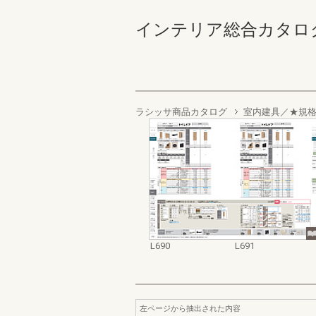
インテリア総合カタログ（５
ラシッサ商品カタログ
室内建具／★規
L690
L691
左ページから抽出された内容