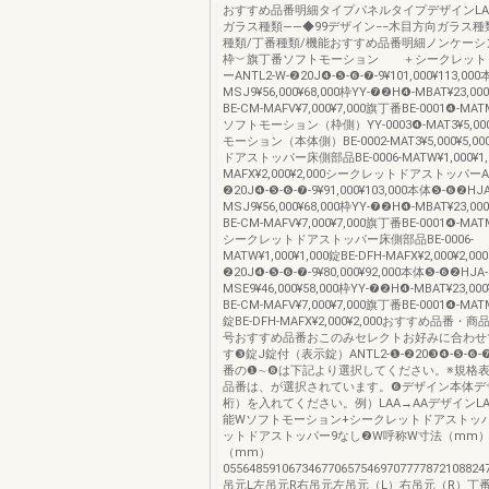
おすすめ品番明細タイプパネルタイプデザインLAA
ガラス種類――◆99デザイン−−木目方向ガラス種
種類/丁番種類/機能おすすめ品番明細ノンケーシ
枠︶旗丁番ソフトモーション ＋シークレット
ーANTL2-W-❷20J❹-❺-❻-❼-9¥101,000¥113,00
MSJ9¥56,000¥68,000枠YY-❼❷H❹-MBAT¥23,00
BE-CM-MAFV¥7,000¥7,000旗丁番BE-0001❹-MATM
ソフトモーション（枠側）YY-0003❹-MAT3¥5,000
モーション（本体側）BE-0002-MAT3¥5,000¥5,
ドアストッパー床側部品BE-0006-MATW¥1,000¥1,0
MAFX¥2,000¥2,000シークレットドアストッパーAN
❷20J❹-❺-❻-❼-9¥91,000¥103,000本体❺-❻❷HJA
MSJ9¥56,000¥68,000枠YY-❼❷H❹-MBAT¥23,00
BE-CM-MAFV¥7,000¥7,000旗丁番BE-0001❹-MATM
シークレットドアストッパー床側部品BE-0006-
MATW¥1,000¥1,000錠BE-DFH-MAFX¥2,000¥2,00
❷20J❹-❺-❻-❼-9¥80,000¥92,000本体❺-❻❷HJA-
MSE9¥46,000¥58,000枠YY-❼❷H❹-MBAT¥23,00
BE-CM-MAFV¥7,000¥7,000旗丁番BE-0001❹-MATM
錠BE-DFH-MAFX¥2,000¥2,000おすすめ品番
号おすすめ品番おこのみセレクトお好みに合わせ
す❸錠J錠付（表示錠）ANTL2-❶-❷20❸❹-❺-❻
番の❶∼❽は下記より選択してください。※規格
品番は、が選択されています。❻デザイン本体デ
桁）を入れてください。例）LAA→AAデザインL
能Wソフトモーション+シークレットドアストッ
ットドアストッパー9なし❷W呼称W寸法（mm）
（mm）
0556485910673467706575469707777872108824
吊元L左吊元R右吊元左吊元（L）右吊元（R）丁