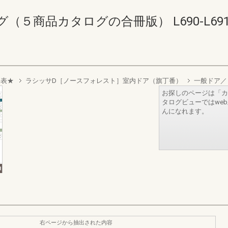
商品カタログの合冊版） L690-L691(69
格表★
ラシッサD［ノースフォレスト］室内ドア（旗丁番）
一般ドア／
お探しのページは「カ
タログビューではwe
んになれます。
右ページから抽出された内容