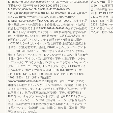
MFR9×2¥40,000×2¥54,000×2枠YY-AZ17K-MWC6¥27,000¥27,000
込み77mm（固
下枠BA-YA17Z-MWBW¥5,000¥5,000把手BD-KAL-
み90mmに変更可
MAFZ×2¥1,000×2―18MAKCF-18M23Z-❸-❹-9-AZ-
合、枠の商品コー
1¥114,000¥140,000本体❸-❹09MK-MFR9×2¥40,000×2¥54,000×2
細はP.120DH
枠YY-AZ18MK-MWC6¥27,000¥27,000下枠BA-YA18MZ-
242627M34W（S
MWBW¥5,000¥5,000把手BD-KAL-MAFZ×2¥1,000×2―おすすめ品
3376（833）有効
番・商品コード内の記号おすすめ品番おこのみセレクトお好み
2306（2259
に合わせて選択できますAKCF-❶❷-❸-❹-❺-❻-❼おすすめ品番の
型Ｌ※1色はシャ
❶∼❼は下記より選択してください。※規格表内のおすすめ品番
のため、把手は不
は、が選択されています。❷吊元Z̶❶サイズ呼称規格表内のW・
H呼称をつなげてください。例：W呼称07・H呼称23の場合
⇒0723❺ミラー9なし※枠・ツバなし薄下枠は推奨色が選択され
ますが、変更可能です。詳細はP.820※床とのカラーコーディネ
ート一覧P.90P.664※ミラー付❹デザイン本体デザイン（青字2
桁）を入れてください。例）LAA→AAデザインLAA木目方向❸色
本体木目枠・下枠（ツバなし薄下枠）下枠（埋込下枠・フラッ
ト下レール）EDコウノキありYYプレシャスホワイトBAシャイン
グレーEEソフトモーブなしEFソフトグレーなしDHHSWWサイ
ズ/基本寸法（mm）W呼称0708M1213M161718MW（SW）
734（693）824（783）1188（573）1324（641）1644（801）
1708（833）1824（891）有効開口
5766669201056137614401556H呼称23H（DH）2306（2259）
本体枠下枠把手※1※2ノンケーシング枠埋込下枠角型Ｌ※1色はシ
ャインニッケルです。※2LADデザインは手掛け付のため、把手
は不要です。把手の変更詳細はP.795枠・下枠の変更詳細は
P.820レールタイプクローゼットドア／折れ戸H20H23ミラーな
しミラー付ノンケーシング枠（固定枠）ケーシング付枠商品の
色は、印刷の特性上実物とは多少異なる場合がありますのでご
了承ください。掲載価格には、消費税、組立費、工事費、運賃
等は含まれていません。