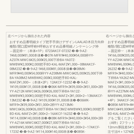
左ページから抽出された内容
右ページから抽出
おすすめ品番明細タイプ把手手掛けデザインLAALAD木目方向枠
おすすめ品番明細
種類/開口図W呼称H呼称おすすめ品番明細ノンケーシング枠
種類/開口図W呼
︵固定枠︶（本体×1P）0723AKCF-0723Z-❸-❹-9-AZ-
︵固定枠︶（本体×3P）
1¥68,000¥81,000本体❸-❹07K-MFR9¥40,000¥54,000枠YY-
1¥166,000¥205,
AZ07K-MWC6¥25,000¥25,000下枠BA-YA07Z-
YY-AZ24K-MWC6¥
MWBW¥2,000¥2,000把手BD-KAL-MAFZ¥1,000―08MAKCF-
MWBW¥6,000¥6,
08M23Z-❸-❹-9-AZ-1¥68,000¥81,000本体❸-❹08MK-
2623Z-❸-❹-9-AZ
MFR9¥40,000¥54,000枠YY-AZ08MK-MWC6¥25,000¥25,000下枠
MFR9×3¥40,000×
BA-YA08MZ-MWBW¥2,000¥2,000把手BD-KAL-
下枠BA-YA26Z-MW
MAFZ¥1,000―（本体×2P）12AKCF-1223Z-❸-❹-9-AZ-
MAFZ×3¥1,000×3
1¥109,000¥131,000本体❸-❹06K-MFR9×2¥39,000×2¥51,000×2枠
1¥166,000¥205,
YY-AZ12K-MWC6¥26,000¥26,000下枠BA-YA12Z-
枠YY-AZ27MK-MW
MWBW¥3,000¥3,000把手BD-KAL-MAFZ×2¥1,000×2―13MAKCF-
MWBW¥6,000¥6
13M23Z-❸-❹-9-AZ-1¥109,000¥131,000本体❸-❹06MK-
×4P）34AKCF-342
MFR9×2¥39,000×2¥51,000×2枠YY-AZ13MK-
❹085K-MFR9×4¥4
MWC6¥26,000¥26,000下枠BA-YA13MZ-MWBW¥3,000¥3,000把手
MWC6¥49,000¥4
BD-KAL-MAFZ×2¥1,000×2―16AKCF-1623Z-❸-❹-9-AZ-
BD-KAL-MAF
1¥114,000¥140,000本体❸-❹08K-MFR9×2¥40,000×2¥54,000×2枠
グをご覧ください
YY-AZ16K-MWC6¥27,000¥27,000下枠BA-YA16Z-
（A枠）2フラット下
MWBW¥5,000¥5,000把手BD-KAL-MAFZ×2¥1,000×2―17AKCF-
12mm厚段差5
1723Z-❸-❹-9-AZ-1¥114,000¥140,000本体❸-❹085K-
注寸法H＋1274