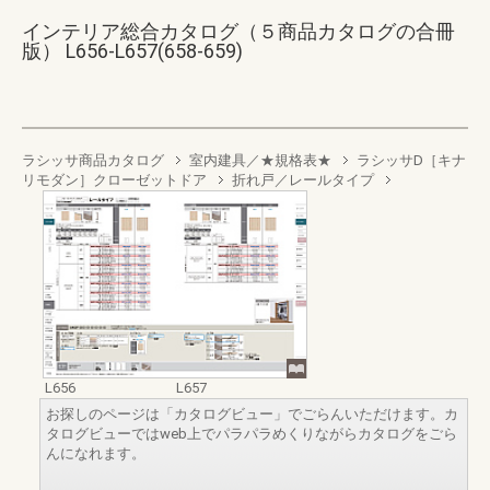
インテリア総合カタログ（５商品カタログの合冊
版） L656-L657(658-659)
ラシッサ商品カタログ
室内建具／★規格表★
ラシッサD［キナ
リモダン］クローゼットドア
折れ戸／レールタイプ
L656
L657
お探しのページは「カタログビュー」でごらんいただけます。カ
タログビューではweb上でパラパラめくりながらカタログをごら
んになれます。