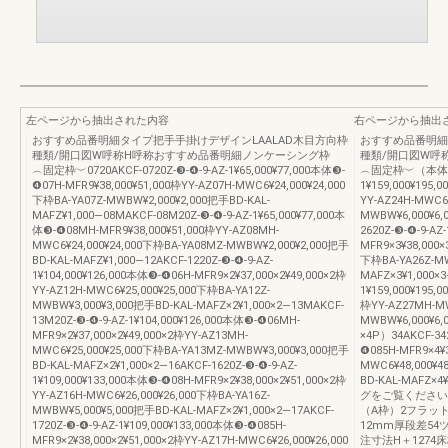
左ページから抽出された内容
右ページから抽出
おすすめ品番明細タイプ把手手掛けデザインLAALAD木目方向枠
おすすめ品番明細
種類/開口図W呼称H呼称おすすめ品番明細ノンケーシング枠
種類/開口図W呼
︵固定枠︶0720AKCF-0720Z-❸-❹-9-AZ-1¥65,000¥77,000本体❸-
︵固定枠︶（本体×3P）
❹07H-MFR9¥38,000¥51,000枠YY-AZ07H-MWC6¥24,000¥24,000
1¥159,000¥195,
下枠BA-YA07Z-MWBW¥2,000¥2,000把手BD-KAL-
YY-AZ24H-MWC6¥
MAFZ¥1,000―08MAKCF-08M20Z-❸-❹-9-AZ-1¥65,000¥77,000本
MWBW¥6,000¥6,
体❸-❹08MH-MFR9¥38,000¥51,000枠YY-AZ08MH-
2620Z-❸-❹-9-AZ
MWC6¥24,000¥24,000下枠BA-YA08MZ-MWBW¥2,000¥2,000把手
MFR9×3¥38,000×
BD-KAL-MAFZ¥1,000―12AKCF-1220Z-❸-❹-9-AZ-
下枠BA-YA26Z-MW
1¥104,000¥126,000本体❸-❹06H-MFR9×2¥37,000×2¥49,000×2枠
MAFZ×3¥1,000×3
YY-AZ12H-MWC6¥25,000¥25,000下枠BA-YA12Z-
1¥159,000¥195,
MWBW¥3,000¥3,000把手BD-KAL-MAFZ×2¥1,000×2―13MAKCF-
枠YY-AZ27MH-MW
13M20Z-❸-❹-9-AZ-1¥104,000¥126,000本体❸-❹06MH-
MWBW¥6,000¥6
MFR9×2¥37,000×2¥49,000×2枠YY-AZ13MH-
×4P）34AKCF-342
MWC6¥25,000¥25,000下枠BA-YA13MZ-MWBW¥3,000¥3,000把手
❹085H-MFR9×4¥3
BD-KAL-MAFZ×2¥1,000×2―16AKCF-1620Z-❸-❹-9-AZ-
MWC6¥48,000¥4
1¥109,000¥133,000本体❸-❹08H-MFR9×2¥38,000×2¥51,000×2枠
BD-KAL-MAF
YY-AZ16H-MWC6¥26,000¥26,000下枠BA-YA16Z-
グをご覧ください
MWBW¥5,000¥5,000把手BD-KAL-MAFZ×2¥1,000×2―17AKCF-
（A枠）2フラット下
1720Z-❸-❹-9-AZ-1¥109,000¥133,000本体❸-❹085H-
12mm厚段差5
MFR9×2¥38,000×2¥51,000×2枠YY-AZ17H-MWC6¥26,000¥26,000
注寸法H＋1274