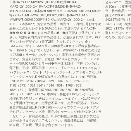
下枠BA-YA17Z-MWBW¥5,000¥5,000把手BD-KAL-
込み77mm（固
MAFZ×2¥1,000×2―18MAKCF-18M20Z-❸-❹-9-AZ-
み90mmに変更可
1¥109,000¥133,000本体❸-❹09MH-MFR9×2¥38,000×2¥51,000×2
合、枠の商品コー
枠YY-AZ18MH-MWC6¥26,000¥26,000下枠BA-YA18MZ-
細はP.120DH
MWBW¥5,000¥5,000把手BD-KAL-MAFZ×2¥1,000×2―（本体
242627M34W（S
×1P）（本体×2P）おすすめ品番・商品コード内の記号おすすめ
3376（833）有効
品番おこのみセレクトお好みに合わせて選択できますAKCF-
2023（1976
❶❷-❸-❹-❺-❻-❼おすすめ品番の❶∼❼は下記より選択してくだ
型Ｌ※1色はシャ
さい。※規格表内のおすすめ品番は、が選択されています。❹デ
のため、把手は不
ザイン本体デザイン（青字2桁）を入れてください。例）
LAA→AAデザインLAA木目方向❷吊元Z̶❶サイズ呼称規格表内の
W・H呼称をつなげてください。例：W呼称07・H呼称20の場合
⇒0720❺ミラー9なし※枠・ツバなし薄下枠は推奨色が選択され
ますが、変更可能です。詳細はP.820※床とのカラーコーディネ
ート一覧P.90P.660※ミラー付❸色本体木目枠・下枠（ツバなし
薄下枠）下枠（埋込下枠・フラット下レール）EDコウノキあり
YYプレシャスホワイトBAシャイングレーEEソフトモーブなしEF
ソフトグレーなしDHHSWWサイズ/基本寸法（mm）W呼称
0708M1213M161718MW（SW）734（693）824（783）
1188（573）1324（641）1644（801）1708（833）
1824（891）有効開口5766669201056137614401556H呼称
20H（DH）2023（1976）本体枠下枠把手※1※2ノンケーシング
枠埋込下枠角型Ｌ※1色はシャインニッケルです。※2LADデザイ
ンは手掛け付のため、把手は不要です。把手の変更枠・下枠の
変更詳細は詳細はP.795P.820レールタイプクローゼットドア／
折れ戸ノンケーシング枠（固定枠）ケーシング付枠H20H23ミラ
ーなしミラー付商品の色は、印刷の特性上実物とは多少異なる
場合がありますのでご了承ください。掲載価格には、消費税、
組立費、工事費、運賃等は含まれていません。