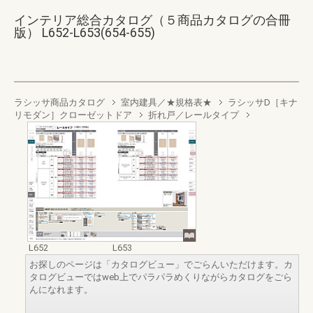
インテリア総合カタログ（５商品カタログの合冊
版） L652-L653(654-655)
ラシッサ商品カタログ
室内建具／★規格表★
ラシッサD［キナ
リモダン］クローゼットドア
折れ戸／レールタイプ
L652
L653
お探しのページは「カタログビュー」でごらんいただけます。カ
タログビューではweb上でパラパラめくりながらカタログをごら
んになれます。