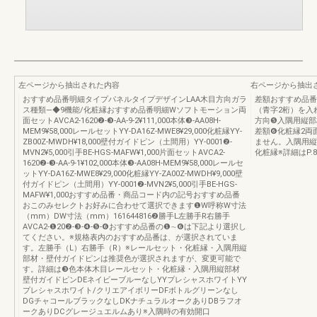
左ページから抽出された内容
右ページから抽出
おすすめ品番明細タイプパネルタイプデザインLAA木目方向ガラ
差額おすすめ品番
ス種類―◆9機能/化粧縁おすすめ品番明細Wソフトモーション両
（青字2桁）を入
面セットAVCA2-1620❷-❸-AA-9-2¥111,000本体❸-AA08H-
方向❺入隅用縦部
MEM9¥58,000レールセットYY-DA16Z-MWE8¥29,000化粧縁YY-
差額❻化粧縁2両
ZB00Z-MWDH¥18,000壁付ガイドピン（土間用）YY-0001❷-
ません。入隅用縦
MVN2¥5,000引手BE-HGS-MAFW¥1,000片面セットAVCA2-
化粧縁※詳細はP.8
1620❷-❸-AA-9-1¥102,000本体❸-AA08H-MEM9¥58,000レールセ
ットYY-DA16Z-MWE8¥29,000化粧縁YY-ZA00Z-MWDH¥9,000壁
付ガイドピン（土間用）YY-0001❷-MVN2¥5,000引手BE-HGS-
MAFW¥1,000おすすめ品番・商品コード内の記号おすすめ品番
おこのみセレクトお好みに合わせて選択できます❶W呼称W寸法
（mm）DW寸法（mm）161644816❷勝手L左勝手R右勝手
AVCA2-❶20❷-❸-❹-❺-❻おすすめ品番の❶∼❻は下記より選択し
てください。※規格表内のおすすめ品番は、が選択されていま
す。左勝手（L）右勝手（R）※レールセット・化粧縁・入隅用縦
部材・壁付ガイドピンは推奨色が選択されますが、変更可能で
す。詳細は❸色本体木目レールセット・化粧縁・入隅用縦部材
壁付ガイドピンDEネイビーブルーなしYYプレシャスホワイトYY
プレシャスホワイト/クリエアイボリーDFボトルグリーンなし
DGチャコールブラックなしDKナチュラルオークありDBラフオ
ークありDCグレージュエルムあり※入隅時の有効開口