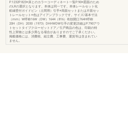
P.1232P.823※床とのカラーコーディネート一覧P.90※図面のため
のLRの選択となります。本体は同一です。本体レールセット化
粧縁壁付ガイドピン（土間用）引手※両面セットまたは片面セッ
トレールセット※色はアイアンブラックです。サイズ/基本寸法
（mm）W呼称16W（DW）1644（816）有効開口764H呼称
20H（DH）2030（1973）DHHWDW引手の変更詳細はP.790アウ
トセットタイプクローゼットドア／引戸商品の色は、印刷の特
性上実物とは多少異なる場合がありますのでご了承ください。
掲載価格には、消費税、組立費、工事費、運賃等は含まれてい
ません。