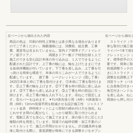
左ページから抽出された内容
右ページから抽出
商品の色は、印刷の特性上実物とは多少異なる場合があります
ストライク（ラ
のでご了承ください。掲載価格には、消費税、組立費、工事
単な取付け施工後
費、運賃等は含まれていません。室内ドア標準ドア／トイレド
ライバー1本で前
ア／親子ドア／ 両開きドア一般ドア特別仕様１人で
クレットヒンジ（
施工のできる安心設計本体の吊り込みは、１人でできるように
す。標準把手のス
配慮された設計です。上丁番の軸には、軸を上げたままにでき
要です。簡単に取
る仮保持機能が付いています。下丁番を差し込み、上丁番を引
前後調整ラッチの
っ掛ける簡単な構造で、本体の吊りこみが一人でできるように
きにストライク（
配慮しています。 旗丁番 シークレットヒンジ（隠し丁番）
調整左右調整上下
2425①本体と枠に丁番を取付けます。①本体に丁番を取付けま
消音ラッチ（バネ
す。②上丁番の軸を上げます。②下丁番を枠の部品に差し込み
む台座角芯付きハ
ます。③下丁番から差し込みます。③上丁番を枠の部品に引っ
角芯付きハンドル
掛けます。④上丁番の軸を入れ下ろします。④ねじで固定しま
を差し込み、ねじ
す。⑤カバーをはめます。▼FLH床先張り用（A枠）H床後張り
両側から押し付け
用（B枠）12mm現場手間を軽減させる設計施工性 ジャストフ
ィット金具 枠特殊ナットにより部材の締め付け力を強化。ね
じれやすき間の心配がなく、しっかり確実に取り付けられま
す。電動工具でも安心して施工できます。床の張り方に応じた2
種類の枠を用意しています。現場での縦枠切断・加工不要のジ
ャストカットで、施工の手間がかかりません。2122建具枠を躯
体に取付ける際に、垂直調整が簡単にできる調整ネジをオプシ