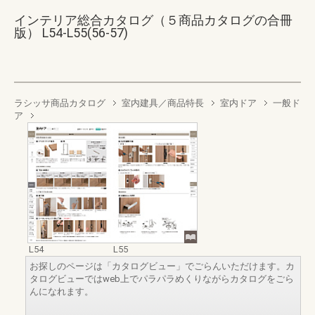
インテリア総合カタログ（５商品カタログの合冊
版） L54-L55(56-57)
ラシッサ商品カタログ
室内建具／商品特長
室内ドア
一般ド
ア
L54
L55
お探しのページは「カタログビュー」でごらんいただけます。カ
タログビューではweb上でパラパラめくりながらカタログをごら
んになれます。