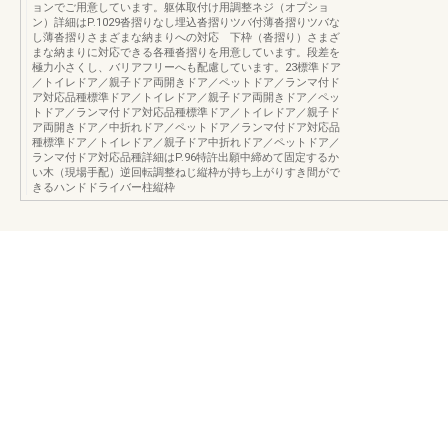
ョンでご用意しています。躯体取付け用調整ネジ（オプショ
ン）詳細はP.1029沓摺りなし埋込沓摺りツバ付薄沓摺りツバな
し薄沓摺りさまざまな納まりへの対応 下枠（沓摺り）さまざ
まな納まりに対応できる各種沓摺りを用意しています。段差を
極力小さくし、バリアフリーへも配慮しています。23標準ドア
／トイレドア／親子ドア両開きドア／ペットドア／ランマ付ド
ア対応品種標準ドア／トイレドア／親子ドア両開きドア／ペッ
トドア／ランマ付ドア対応品種標準ドア／トイレドア／親子ド
ア両開きドア／中折れドア／ペットドア／ランマ付ドア対応品
種標準ドア／トイレドア／親子ドア中折れドア／ペットドア／
ランマ付ドア対応品種詳細はP.96特許出願中締めて固定するか
い木（現場手配）逆回転調整ねじ縦枠が持ち上がりすき間がで
きるハンドドライバー柱縦枠