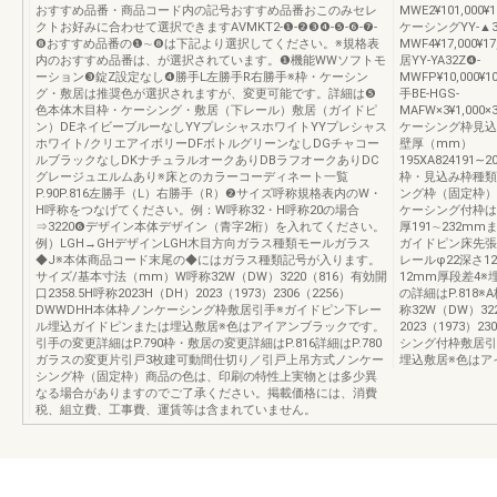
おすすめ品番・商品コード内の記号おすすめ品番おこのみセレ
MWE2¥101,000¥10
クトお好みに合わせて選択できますAVMKT2-❶-❷❸❹-❺-❻-❼-
ケーシングYY-▲3
❽おすすめ品番の❶∼❽は下記より選択してください。※規格表
MWF4¥17,000¥17,
内のおすすめ品番は、が選択されています。❶機能WWソフトモ
居YY-YA32Z❹-
ーション❸錠Z設定なし❹勝手L左勝手R右勝手※枠・ケーシン
MWFP¥10,000¥10,
グ・敷居は推奨色が選択されますが、変更可能です。詳細は❺
手BE-HGS-
色本体木目枠・ケーシング・敷居（下レール）敷居（ガイドピ
MAFW×3¥1,000×3¥
ン）DEネイビーブルーなしYYプレシャスホワイトYYプレシャス
ケーシング枠見込
ホワイト/クリエアイボリーDFボトルグリーンなしDGチャコー
壁厚（mm）
ルブラックなしDKナチュラルオークありDBラフオークありDC
195XA824191∼2
グレージュエルムあり※床とのカラーコーディネート一覧
枠・見込み枠種類
P.90P.816左勝手（L）右勝手（R）❷サイズ呼称規格表内のW・
ング枠（固定枠）21
H呼称をつなげてください。例：W呼称32・H呼称20の場合
ケーシング付枠は
⇒3220❻デザイン本体デザイン（青字2桁）を入れてください。
厚191∼232
例）LGH→GHデザインLGH木目方向ガラス種類モールガラス
ガイドピン床先張
◆J※本体商品コード末尾の◆にはガラス種類記号が入ります。
レールφ22深さ129
サイズ/基本寸法（mm）W呼称32W（DW）3220（816）有効開
12mm厚段差4
口2358.5H呼称2023H（DH）2023（1973）2306（2256）
の詳細はP.818
DWWDHH本体枠ノンケーシング枠敷居引手※ガイドピン下レー
称32W（DW）32
ル埋込ガイドピンまたは埋込敷居※色はアイアンブラックです。
2023（1973）
引手の変更詳細はP.790枠・敷居の変更詳細はP.816詳細はP.780
シング付枠敷居引
ガラスの変更片引戸3枚建可動間仕切り／引戸上吊方式ノンケー
埋込敷居※色はア
シング枠（固定枠）商品の色は、印刷の特性上実物とは多少異
なる場合がありますのでご了承ください。掲載価格には、消費
税、組立費、工事費、運賃等は含まれていません。