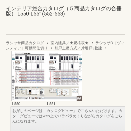
インテリア総合カタログ（５商品カタログの合冊
版） L550-L551(552-553)
ラシッサ商品カタログ
室内建具／★規格表★
ラシッサD［ヴィ
ンティア］可動間仕切り
引戸上吊方式／片引戸3枚建
L550
L551
お探しのページは「カタログビュー」でごらんいただけます。カ
タログビューではweb上でパラパラめくりながらカタログをごら
んになれます。