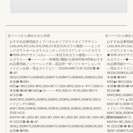
左ページから抽出された内容
右ページから抽出
おすすめ品番明細タイプパネルタイプガラスタイプデザイン
おすすめ品番明細
LAALAHLAYLGALGHLGMLGY木目方向ガラス種類―――エッチ
LAALAHLAYL
ングガラスモールガラスエッチングガラスアンティークガラス
ングガラスモール
◆999FJFHデザインLGJ−−−−−−木目方向ガラス種類――――モー
◆999FJFHデザ
ルガラス――◆――――J――枠種類/機能/仕様W呼称H呼称おすす
ルガラス――◆―
め品番明細ノンケーシング枠︵固定枠︶Wソフトモーションガ
め品番明細ケーシ
イドピン仕様︵埋込ガイドピン︶3220AVMKT2-W-3220Z❹-❺-
︵埋込ガイドピン︶32
❻-AF-
5¥328,000¥424,0
5¥323,000¥419,000¥485,000¥419,000¥419,000¥485,000¥563,000
本体❺-❻08H-
本体❺-❻08H-
MEE◆×3¥63,000×3
MEE◆×3¥63,000×3¥95,000×3¥117,000×3¥95,000×3―¥117,000×3―
本体❺-❻08H❹-ME
本体❺-❻08H❹-MEE◆×3――――¥95,000×3―¥143,000×3枠YY-
BE32H❹-
AF32H❹-
MWE2¥85,000¥85,
MWE2¥95,000¥95,000¥95,000¥95,000¥95,000¥95,000¥95,000ガ
ーシングYY-▲32H
イドピンYY-0002-
MWF4¥15,000¥15,
MWC5¥36,000¥36,000¥36,000¥36,000¥36,000¥36,000¥36,000引
イドピンYY-0002-
手BE-HGS-
MWC5¥36,000¥36,
MAFW×3¥1,000×3¥1,000×3¥1,000×3¥1,000×3¥1,000×3¥1,000×3¥1,000×323AVMKT2-
手BE-HGS-
W-3223Z❹-❺-❻-AF-
MAFW×3¥1,000×3¥
5¥362,000¥470,000¥548,000¥470,000¥470,000¥548,000¥638,000
W-3223Z❹-❺-❻-B
本体❺-❻08K-
5¥367,000¥475,0