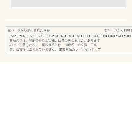
左ページから抽出された内容
右ページから抽出
P.320P.902P.166P.166P.198P.252P.828P.942P.946P.968P.976P.980P.1008P.948P
P.320P.902P.320
商品の色は、印刷の特性上実物とは多少異なる場合があります
のでご了承ください。掲載価格には、消費税、組立費、工事
費、運賃等は含まれていません。 主要商品カラーラインアップ