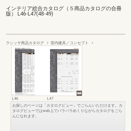
インテリア総合カタログ（５商品カタログの合冊
版） L46-L47(48-49)
ラシッサ商品カタログ
室内建具／コンセプト
L46
L47
お探しのページは「カタログビュー」でごらんいただけます。カ
タログビューではweb上でパラパラめくりながらカタログをごら
んになれます。