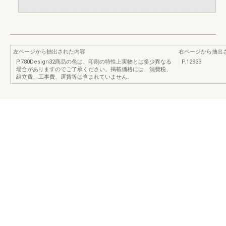
左ページから抽出された内容
右ページから抽出
P.780Design32商品の色は、印刷の特性上実物とは多少異なる
P.12933
場合がありますのでご了承ください。掲載価格には、消費税、
組立費、工事費、運賃等は含まれていません。