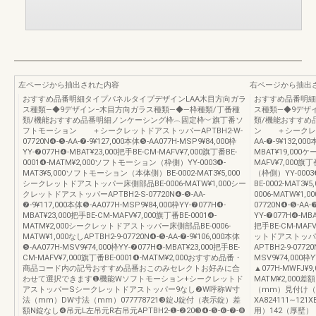
左ページから抽出された内容
右ページから抽出
おすすめ品番明細タイプパネルタイプデザインLAA木目方向ガラ
おすすめ品番明細
ス種類―◆9デザイン−木目方向ガラス種類―◆―枠種類/丁番種
ス種類―◆9デザ
類/機能おすすめ品番明細ノンケーシング枠︵固定枠︶旗丁番ソ
類/機能おすすめ
フトモーション ＋シークレットドアストッパーAPTBH2-W-
ン ＋シークレット
07720N❹-❺-AA-❼-9¥127,000本体❺-AA077H-MSP9¥84,000枠
AA-❼-9¥132,00
YY-❼077H❹-MBAT¥23,000把手BE-CM-MAFV¥7,000旗丁番BE-
MBAT¥19,000ケ
0001❹-MATM¥2,000ソフトモーション（枠側）YY-0003❹-
MAFV¥7,000旗
MAT3¥5,000ソフトモーション（本体側）BE-0002-MAT3¥5,000
（枠側）YY-000
シークレットドアストッパー床側部品BE-0006-MATW¥1,000シー
BE-0002-MA
クレットドアストッパーAPTBH2-S-07720N❹-❺-AA-
0006-MATW¥1
❼-9¥117,000本体❺-AA077H-MSP9¥84,000枠YY-❼077H❹-
07720N❹-❺-AA-
MBAT¥23,000把手BE-CM-MAFV¥7,000旗丁番BE-0001❹-
YY-❼077H❹-MB
MATM¥2,000シークレットドアストッパー床側部品BE-0006-
把手BE-CM-MAFV
MATW¥1,000なしAPTBH2-9-07720N❹-❺-AA-❼-9¥106,000本体
ットドアストッパー床
❺-AA077H-MSV9¥74,000枠YY-❼077H❹-MBAT¥23,000把手BE-
APTBH2-9-0772
CM-MAFV¥7,000旗丁番BE-0001❹-MATM¥2,000おすすめ品番・
MSV9¥74,000枠
商品コード内の記号おすすめ品番おこのみセレクトお好みに合
▲077H-MWFJ¥9,
わせて選択できます❶機能Wソフトモーション+シークレットド
MATM¥2,00
アストッパーSシークレットドアストッパー9なし❷W呼称W寸
（mm）見付け（
法（mm）DW寸法（mm）077778721❸錠J錠付（表示錠）差
XA824111∼121X
額N錠なし❹吊元L左吊元R右吊元APTBH2-❶-❷20❸❹-❺-❻-❼-❽
用）142（厚壁）