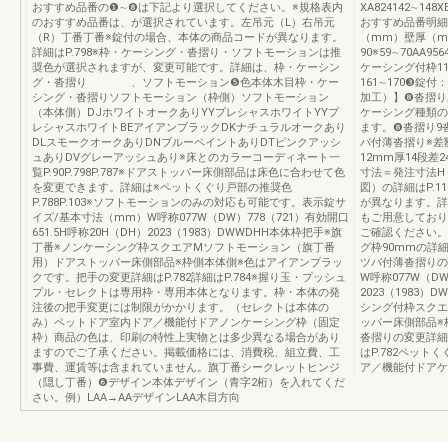
おすすめ品番の❶∼❽は下記より選択してください。※規格表内
XA824142∼148X
のおすすめ品番は、が選択されています。左吊元（L）右吊元
おすすめ品番明細
（R）丁番丁番※錠付の場合、本体の商品コードが異なります。
（mm）壁厚（m
詳細はP.798※枠・ケーシング・沓摺り・ソフトモーションは推
90※59∼70AA956
奨色が選択されますが、変更可能です。詳細は、枠・ケーシン
ケーシング付枠11
グ・沓摺り 、ソフトモーション❺色本体木目枠・ケー
161∼170❸錠付：
シング・沓摺りソフトモーション（枠側）ソフトモーション
加工）】❽沓摺り
（本体側）DJホワイトオークありYYプレシャスホワイトYYプ
ケーシング種類の
レシャスホワイトBEアイアンブラックDKナチュラルオークあり
ます。❽沓摺り9
DLスモークオークありDNブルーペイントありDTピンクアッシ
バ付薄沓摺り※差額17
ュありDVグレーアッシュあり※床とのカラーコーディネート一
12mm厚14段
覧P.90P.798P.787※ドアストッパー床側部品は床色に合わせて色
寸法＝発注寸法H＋
を変更できます。詳細は※ペットくぐり戸部の推奨色
図）の詳細はP.
P.788P.103※ソフトモーションのみの対応も可能です。表示錠サ
が異なります。詳
イズ/基本寸法（mm）W呼称077W（DW）778（721）有効開口
もご用意しており
651.5H呼称20H（DH）2023（1983）DWWDHH本体枠把手※旗
ご確認ください。※
丁番※ノンケーシング枠スクエアMソフトモーション（旗丁番
グ枠90mmの詳細
用）ドアストッパー床側部品※枠側本体側※色はアイアンブラッ
ツバ付薄沓摺りの
クです。把手の変更詳細はP.782詳細はP.784※握り玉・プッシュ
W呼称077W（DW
プル・セレクトは専用枠・専用本体となります。枠・本体の発
2023（1983
注後の把手変更には制限がかかります。（セレクトは本体の
シング付枠スクエ
み）ペットドア室内ドア／機能付ドアノンケーシング枠（固定
ッパー床側部品※
枠）商品の色は、印刷の特性上実物とは多少異なる場合があり
沓摺りの変更詳細は
ますのでご了承ください。掲載価格には、消費税、組立費、工
はP.782ペット
事費、運賃等は含まれていません。旗丁番シークレットヒンジ
ア／機能付ドアケ
（隠し丁番）❻デザイン本体デザイン（青字2桁）を入れてくだ
さい。例）LAA→AAデザインLAA木目方向