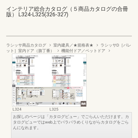
インテリア総合カタログ（５商品カタログの合冊
版） L324-L325(326-327)
ラシッサ商品カタログ
室内建具／★規格表★
ラシッサD［パレ
ット］室内ドア（旗丁番）
機能付ドア／ペットドア
L324
L325
お探しのページは「カタログビュー」でごらんいただけます。カ
タログビューではweb上でパラパラめくりながらカタログをごら
んになれます。