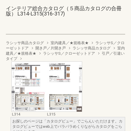
インテリア総合カタログ（５商品カタログの合冊
版） L314-L315(316-317)
ラシッサ商品カタログ
室内建具／★規格表★
ラシッサS／クロ
ーゼットドア
開き戸／片開き戸
ラシッサ商品カタログ
室内
建具／★規格表★
ラシッサS／クローゼットドア
引戸／引違い
タイプ
L314
L315
お探しのページは「カタログビュー」でごらんいただけます。カ
タログビューではweb上でパラパラめくりながらカタログをごら