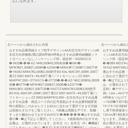
んになれます。
左ページから抽出された内容
右ページから抽出
おすすめ品番明細タイプ把手デザインLAA木目方向デザインLAB
おすすめ品番明細
木目方向枠種類/開口図W呼称H呼称おすすめ品番明細機能ソフ
インLAB木目方
トモーションなしノンケーシング枠︵固定枠︶0420ASCS-
シング枠（固定枠）162
❶-0420❸-❹-❺-AZ-1¥48,000¥45,000本体❹-❺04H❸-
❸-❹08H-MDS9×2
MFW9¥21,000¥21,000枠❹-AZ04H❸-MWA3¥17,000¥17,000下枠
YA16Z-MWFS¥5
❹-YA04Z-MWA7¥2,000¥2,000把手BD-KAL-MAFZ¥1,000¥1,000丁
番おすすめ品番・
番ZZ-0001-MATX―¥4,000丁番/ソフトモーションZZ-0001-
に合わせて選択でき
MARP¥7,000―077ASCS-❶-07720❸-❹-❺-AZ-1¥62,000¥56,000本
❶∼❻は下記より
体❹-❺077H❸-MFW9¥27,000¥27,000枠❹-AZ077H❸-
は、が選択されて
MWA3¥21,000¥21,000下枠❹-YA077Z-MWA7¥3,000¥3,000把手
定枠）❹デザイン
BD-KAL-MAFZ¥1,000¥1,000丁番ZZ-0001-MATX―¥4,000丁番/ソ
例）LAA→AA
フトモーションZZ-0002-MARP¥10,000―左吊右吊おすすめ品番
H呼称をつなげて
おすすめ品番・商品コード内の記号差額おすすめ品番明細変更
⇒1620❻下枠
時の差額おこのみセレクトお好みに合わせて選択できます詳細
19.119.152.
は収納カタログをご覧ください。※画像は両開き戸です。枕棚・
し薄下枠床後張り
すっきり棚合わせておすすめASCS-❶-❷❸-❹-❺-❻-❼おすすめ品
12mm厚14段
番の❶∼❼は下記より選択してください。※規格表内のおすすめ
なります。詳細はP
品番は、が選択されています。左吊元（L）右吊元（R）❶機能1
色が選択されます
ソフトモーション9なし❸吊元L左吊元R右吊元❻枠AZノンケーシ
（RA）を選択し