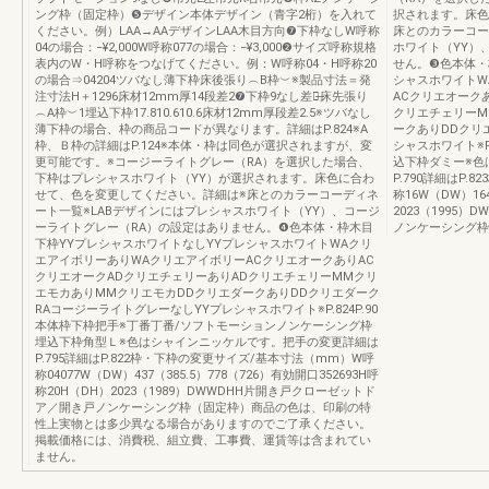
ング枠（固定枠）❺デザイン本体デザイン（青字2桁）を入れて
択されます。床色
ください。例）LAA→AAデザインLAA木目方向❼下枠なしW呼称
床とのカラーコー
04の場合：−¥2,000W呼称077の場合：−¥3,000❷サイズ呼称規格
ホワイト（YY）
表内のW・H呼称をつなげてください。例：W呼称04・H呼称20
せん。❸色本体・
の場合⇒04204ツバなし薄下枠床後張り︵B枠︶※製品寸法＝発
シャスホワイトW
注寸法H＋1296床材12mm厚14段差2❼下枠9なし差額̶床先張り
ACクリエオーク
︵A枠︶1埋込下枠17.810.610.6床材12mm厚段差2.5※ツバなし
クリエチェリーM
薄下枠の場合、枠の商品コードが異なります。詳細はP.824※A
ークありDDクリ
枠、Ｂ枠の詳細はP.124※本体・枠は同色が選択されますが、変
シャスホワイト※P
更可能です。※コージーライトグレー（RA）を選択した場合、
込下枠ダミー※色
下枠はプレシャスホワイト（YY）が選択されます。床色に合わ
P.790詳細はP
せて、色を変更してください。詳細は※床とのカラーコーディネ
称16W（DW）16
ート一覧※LABデザインにはプレシャスホワイト（YY）、コージ
2023（1995
ーライトグレー（RA）の設定はありません。❹色本体・枠木目
ノンケーシング枠
下枠YYプレシャスホワイトなしYYプレシャスホワイトWAクリ
エアイボリーありWAクリエアイボリーACクリエオークありAC
クリエオークADクリエチェリーありADクリエチェリーMMクリ
エモカありMMクリエモカDDクリエダークありDDクリエダーク
RAコージーライトグレーなしYYプレシャスホワイト※P.824P.90
本体枠下枠把手※丁番丁番/ソフトモーションノンケーシング枠
埋込下枠角型Ｌ※色はシャインニッケルです。把手の変更詳細は
P.795詳細はP.822枠・下枠の変更サイズ/基本寸法（mm）W呼
称04077W（DW）437（385.5）778（726）有効開口352693H呼
称20H（DH）2023（1989）DWWDHH片開き戸クローゼットド
ア／開き戸ノンケーシング枠（固定枠）商品の色は、印刷の特
性上実物とは多少異なる場合がありますのでご了承ください。
掲載価格には、消費税、組立費、工事費、運賃等は含まれてい
ません。