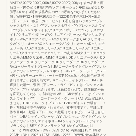
MAT1¥2,000¥2,000¥2,000¥2,000¥2,000¥2,000おすすめ品番・商
品コード内の記号❶機能WWソフトモーション❸錠Z設定なし❹
勝手Z̶❷サイズ呼称規格表内のW・H呼称をつなげてください。
例：W呼称32・H呼称20の場合⇒3220❺色本体木目■枠■敷居
（下レール）□敷居（ガイドピン）★召し合せパッキンYYプレ
シャスホワイトなしYYプレシャスホワイトYYプレシャスホワイ
トYYプレシャスホワイト/クリエアイボリーYYプレシャスホワ
イト/クリエアイボリーWAクリエアイボリーありWAクリエアイ
ボリーWAクリエアイボリーACクリエオークありACクリエオー
クACクリエオークACクリエオークACクリエオークADクリエチ
ェリーありADクリエチェリーADクリエチェリーADクリエチェ
リーADクリエチェリーMMクリエモカありMMクリエモカMMク
リエモカMMクリエモカMMクリエモカDDクリエダークありDD
クリエダークDDクリエダークDDクリエダークDDクリエダーク
RAコージーライトグレーなしRAコージーライトグレーYYプレシ
ャスホワイト※YYプレシャスホワイト※RAコージーライトグレー
※床とのカラーコーディネート一覧P.90※本体・枠は同色が選択
されますが、変更可能です。※コージーライトグレー（RA）を
選択した場合、敷居（下レール・ガイドピン）はプレシャスホ
ワイト（YY）が選択されます。床色に合わせて、敷居種類や色
を変更してください。詳細は※LAB・LGBデザインにはプレシャ
スホワイト（YY）、コージーライトグレー（RA）の設定はあり
ません。P.818アルミタイプ（LZA・LZBデザイン）の場合 ※
枠・敷居は推奨色が選択されますが、変更可能です。詳細は本
体木目■枠・敷居（下レール）□敷居（ガイドピン）★召し合せ
パッキンBAシャイングレーなしYYプレシャスホワイトYYプレシ
ャスホワイト/クリエアイボリーBAシャイングレーBEアイアン
ブラックなしBEアイアンブラックP.816サイズ/基本寸法
（mm）W呼称32W（DW）3253（816）有効開口1571H呼称
2023H（DH）2023（1973）2306（2256）DWWDHH本体枠ノン