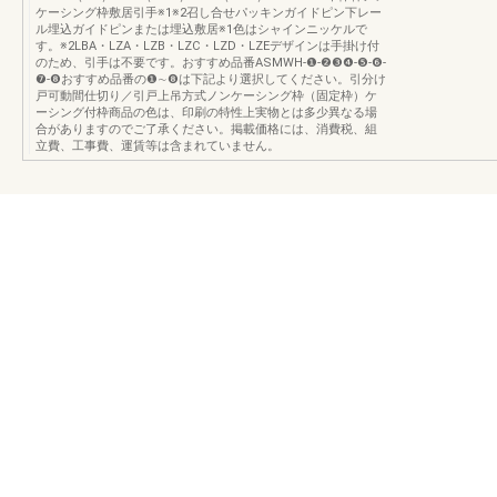
ケーシング枠敷居引手※1※2召し合せパッキンガイドピン下レー
ル埋込ガイドピンまたは埋込敷居※1色はシャインニッケルで
す。※2LBA・LZA・LZB・LZC・LZD・LZEデザインは手掛け付
のため、引手は不要です。おすすめ品番ASMWH-❶-❷❸❹-❺-❻-
❼-❽おすすめ品番の❶∼❽は下記より選択してください。引分け
戸可動間仕切り／引戸上吊方式ノンケーシング枠（固定枠）ケ
ーシング付枠商品の色は、印刷の特性上実物とは多少異なる場
合がありますのでご了承ください。掲載価格には、消費税、組
立費、工事費、運賃等は含まれていません。