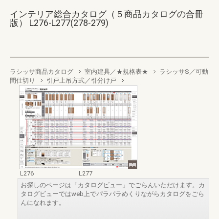
インテリア総合カタログ（５商品カタログの合冊
版） L276-L277(278-279)
ラシッサ商品カタログ
室内建具／★規格表★
ラシッサS／可動
間仕切り
引戸上吊方式／引分け戸
L276
L277
お探しのページは「カタログビュー」でごらんいただけます。カ
タログビューではweb上でパラパラめくりながらカタログをごら
んになれます。