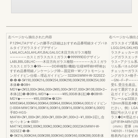
左ページから抽出された内容
右ページから抽出
P.129※LTAデザインの勝手の詳細はおすすめ品番明細タイプパネ
ガラスタイプ通風
ルタイプガラスタイプデザイン
LGGLGHLGKLHE
LAALACLAGLAHLAYLBALGALGC木目方向ガラス種類
ラスチェッカーガ
――――――カスミガラスカスミガラス◆999999DDデザイン
ングガラスエッチ
LABLBBLGBLHC−−−−木目方向ガラス種類――――――カスミガラ
ラス―アクリル系
スカスミガラス◆99――――DD枠種類/機能/仕様W呼称H呼称お
リル系パネルDGPEFF
すすめ品番明細ノンケーシング枠︵固定枠︶Wソフトモーショ
チェッカーガラス
ンガイドピン仕様︵埋込ガイドピン︶3220ASMWH-W-3220ZZ-
ングガラス+格子
❺-❻-❼-5¥190,000¥216,000¥254,000¥298,000¥298,000¥254,000
―GN―F―P―――――2¥2
本体❺-❻08H-
受5…受注生産品
MDY◆×2¥53,000×2¥66,000×2¥85,000×2¥107,000×2¥108,000×2―
わせて選択できま
本体(左)❺-❻08HL-MDY◆―――――¥85,000本体(右)❺-❻08HR-
込ガイドピン床先
MDY◆―――――¥85,000枠■-❼32H-
下レールφ22深さ12
MWE6¥64,000¥64,000¥64,000¥64,000¥64,000¥64,000ガイドピン
12mm厚段差4
□-0004-MWC5¥16,000¥16,000¥16,000¥16,000¥16,000¥16,000引
ださい。例）LG
手BD-HGS-
類記号が入ります
MAFW×2¥1,000×2¥1,000×2¥1,000×2¥1,000×2―¥1,000×2召し合
ラス◆D※埋込ガ
せパッキン★-0001-
はP.818※A枠
MAT1¥2,000¥2,000¥2,000¥2,000¥2,000¥2,00023ASMWH-W-
（mm）壁厚（m
3223ZZ-❺-❻-
140101∼115AC1
❼-5¥216,000¥244,000¥288,000¥340,000¥340,000¥288,000本体
格表内のおすすめ