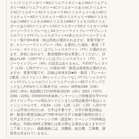
イト/クリエアイボリーWAクリエアイボリーありWAクリエアイ
ボリーWAクリエアイボリーACクリエオークありACクリエオー
クACクリエオークACクリエオークADクリエチェリーありADク
リエチェリーADクリエチェリーADクリエチェリーMMクリエモ
カありMMクリエモカMMクリエモカMMクリエモカDDクリエ
ダークありDDクリエダークDDクリエダークDDクリエダークRA
コージーライトグレーなしRAコージーライトグレーYYプレシャ
スホワイト※YYプレシャスホワイト※※床とのカラーコーディネ
ート一覧P.90※本体・枠は同色が選択されますが、変更可能で
す。※コージーライトグレー（RA）を選択した場合、敷居（下
レール・ガイドピン）はプレシャスホワイト（YY）が選択され
ます。床色に合わせて、敷居種類や色を変更してください。詳
細は※LAB・LGBデザインにはプレシャスホワイト（YY）、コー
ジーライトグレー（RA）の設定はありません。P.818アルミタイ
プ（LZA・LZBデザイン）の場合※枠・敷居は推奨色が選択され
ますが、変更可能です。詳細は本体木目■枠・敷居（下レール）
□敷居（ガイドピン）BAシャイングレーなしYYプレシャスホワ
イトYYプレシャスホワイト/クリエアイボリーBEアイアンブラ
ックなしP.816サイズ/基本寸法（mm）W呼称24W（DW）
2432（816）有効開口1572H呼称2023H（DH）2023（1973）
2306（2256）DWWDHH本体枠ノンケーシング枠敷居引手※1※2
ガイドピン下レール埋込ガイドピンまたは埋込敷居※1色はシャ
インニッケルです。※2LBA・LZA・LZB・LZC・LZD・LZEデザ
インは手掛け付のため、引手は不要です。引手の変更詳細は
枠・敷居の変更詳細はP.790P.816片引戸２枚建可動間仕切り／
引戸上吊方式ノンケーシング枠（固定枠）ケーシング付枠商品
の色は、印刷の特性上実物とは多少異なる場合がありますので
ご了承ください。掲載価格には、消費税、組立費、工事費、運
賃等は含まれていません。