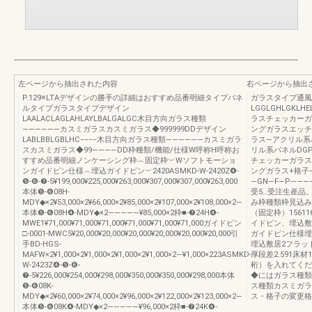
左ページから抽出された内容
右ページから抽出
P.129※LTAデザインの勝手の詳細はおすすめ品番明細タイプパネ
ガラスタイプ通風
ルタイプガラスタイプデザイン
LGGLGHLGKLHE
LAALACLAGLAHLAYLBALGALGC木目方向ガラス種類
ラスチェッカーガ
――――――カスミガラスカスミガラス◆999999DDデザイン
ングガラスエッチ
LABLBBLGBLHC−−−−木目方向ガラス種類――――――カスミガラ
ラス―アクリル系
スカスミガラス◆99――――DD枠種類/機能/仕様W呼称H呼称お
リル系パネルDGPEFF
すすめ品番明細ノンケーシング枠︵固定枠︶Wソフトモーショ
チェッカーガラス
ンガイドピン仕様︵埋込ガイドピン︶2420ASMKD-W-2420Z❹-
ングガラス+格子
❺-❻-❼-5¥199,000¥225,000¥263,000¥307,000¥307,000¥263,000
―GN―F―P―――――2¥2
本体❺-❻08H-
受5…受注生産品
MDY◆×2¥53,000×2¥66,000×2¥85,000×2¥107,000×2¥108,000×2―
み枠種類枠見込み
本体❺-❻08H❹-MDY◆×2―――――¥85,000×2枠■-❼24H❹-
（固定枠）156116∼
MWE1¥71,000¥71,000¥71,000¥71,000¥71,000¥71,000ガイドピン
イドピン、埋込敷
□-0001-MWC5¥20,000¥20,000¥20,000¥20,000¥20,000¥20,000引
ガイドピン仕様埋
手BD-HGS-
埋込敷居2フラット下
MAFW×2¥1,000×2¥1,000×2¥1,000×2¥1,000×2―¥1,000×223ASMKD-
厚段差2.591床
W-2423Z❹-❺-❻-
桁）を入れてくだ
❼-5¥226,000¥254,000¥298,000¥350,000¥350,000¥298,000本体
◆にはガラス種類
❺-❻08K-
ス種類カスミガラス
MDY◆×2¥60,000×2¥74,000×2¥96,000×2¥122,000×2¥123,000×2―
ス・格子の変更格
本体❺-❻08K❹-MDY◆×2―――――¥96,000×2枠■-❼24K❹-