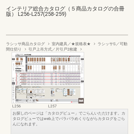
インテリア総合カタログ（５商品カタログの合冊
版） L256-L257(258-259)
ラシッサ商品カタログ
室内建具／★規格表★
ラシッサS／可動
間仕切り
引戸上吊方式／片引戸2枚建
L256
L257
お探しのページは「カタログビュー」でごらんいただけます。カ
タログビューではweb上でパラパラめくりながらカタログをごら
んになれます。