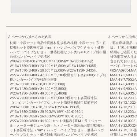
左ページから抽出された内容
右ページから抽出
枕棚・中段セット商品特長部材別規格表枕棚･中段セット②！窓
…要在庫確認品。
枕棚セット姿図幅寸法（mm）ハンガーパイプ付きセット価格
日。！10…全機
ハンガーパイプなしセット価格枕棚セット奥行400タイプ雑巾摺
納期をご確認くださ
前框ハンガーパイプ受桟尺
補強用束が入りま
W09W900×D400￥19,800￥14,300MW10W960×D435尺
含まれておりませ
W13W1350×D400￥23,100￥16,500MW15W1430×D435尺
ーパイプセット※
W18W1810×D400￥28,600￥22,000MW20W1930×D435尺
格□-AA0900-MAA
W27W2700×D400￥47,300￥35,200枕棚セット奥行600タイプ前
MAAH￥5,500□-B
框ハンガーパイプ受桟雑巾摺兼
MAAH￥7,700□-A
W10W960×D600￥30,800￥25,300兼
MAAH￥6,600□-B
W15W1430×D600￥34,100￥27,500兼
MAAH￥9,900□-A
W20W1930×D600￥40,000￥33,400兼
MAAH￥6,600□-B
W27W2700×D600￥58,100￥46,000中段セット姿図幅寸法
MAAH￥13,200□-
（mm）ハンガーパイプなしセット価格受桟雑巾摺前框尺
MAAH￥12,100□-
W09W900×D850￥18,700MW10W960×D930尺
MAAH￥13,200Z-
W13W1350×D850￥20,900MW15W1430×D930尺
MAAH￥13,200□-
W18W1810×D850￥26,400MW20W1930×D930尺
MAAH￥6,600□-C
W27W2700×D850￥44,300│セット価格表│尺M：尺モジュー
MAAH￥18,000Z-
ル：メーターモジュール兼：尺・メーター兼用品分離型枕棚セ
MAAH￥22,000□-
ット姿図幅寸法（mm）ハンガーパイプ付きセット価格ハンガ
MAAH￥12,1
ーパイプなしセット価格雑巾摺前框ハンガーパイプ受桟尺
格商品コード価格□-DC