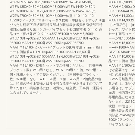
W09W897×D450￥20,900￥15,400MW10W945×D450尺
MAAH￥9,900□-E
W13W1350×D450￥24,600￥18,000MW15W1445×D450尺
MAAH￥9,900□-D
W18W1800×D450￥29,600￥23,000MW20W1945×D450尺
ED1500-MAAH□-
W27W2700×D450￥58,100￥46,000一体型！10！10！10！
MAAH￥14,300□-
10220ヴィータスパネルヴィータス枕棚・中段セットすっきり棚
MAAH￥14,300
ぴったり棚床下収納商品特長部材別規格表参考資料有償部品特
［□=商品色］［■
注対応品納まり図ハンガーパイプセット姿図幅寸法（mm）商
シャスホワイト枕
品コード価格兼W10L911×φ32Z-9E1000-MAAH￥5,500兼
セット商品コード価格
W15L1381×φ32Z-9E1500-MAAH￥6,600兼W20L1881×φ32Z-
ーーZ-9E1000-MA
9E2000-MAAH￥6,600兼W27L2651×φ32Z-9E2700-
MAAH￥18,000ーー
MAAH￥12,100ハンガーパイプセット姿図幅寸法（mm）商品
ー■-FF1800-MAA
コード価格兼W10L911×φ32Z-9E1000-MAAH￥5,500兼
GF2000-MAAHーー
W15L1381×φ32Z-9E1500-MAAH￥6,600兼W20L1881×φ32Z-
MAAH￥10,000
9E2000-MAAH￥6,600兼W27L2651×φ32Z-9E2700-
品コード価格L型納
MAAH￥12,100・枕棚とセットでご使用ください。（同梱中央
MAAH￥3,30
ブラケット数）W10用：なし、W15・20用：１個、W27用：2
けが必要です。W
個・枕棚とセットでご使用ください。（同梱中央ブラケット
用）の取付けが必
数）W10用：なし、W15・20用：１個、W27用：2個商品の色
（W27分離型用
は、印刷の特性上実物とは多少異なる場合がありますのでご了
意匠面は、3面化
承ください。掲載価格には、消費税、組立費、工事費、運賃等
い場合は、オプシ
は含まれていません。
面図〉補強束※ア
専用商品となりま
なります。2215
枕棚・中段セット
別規格表参考資料
償部品P.246商
300240アングル
パイプなしセット