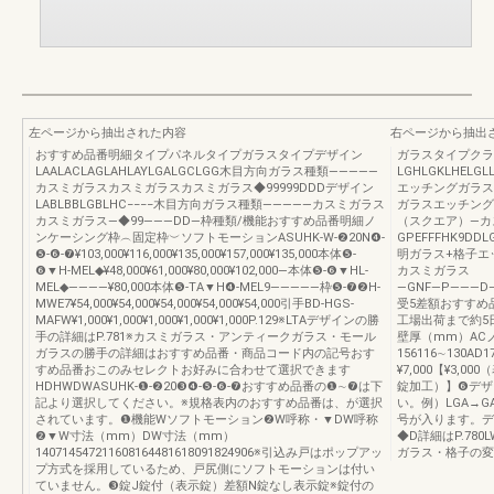
左ページから抽出された内容
右ページから抽出
おすすめ品番明細タイプパネルタイプガラスタイプデザイン
ガラスタイプクラ
LAALACLAGLAHLAYLGALGCLGG木目方向ガラス種類―――――
LGHLGKLHELG
カスミガラスカスミガラスカスミガラス◆99999DDDデザイン
エッチングガラス
LABLBBLGBLHC−−−−木目方向ガラス種類―――――カスミガラス
ガラスエッチング
カスミガラス―◆99―――DD―枠種類/機能おすすめ品番明細ノ
（スクエア）―カ
ンケーシング枠︵固定枠︶ソフトモーションASUHK-W-❷20N❹-
GPEFFFHK9DD
❺-❻-❼¥103,000¥116,000¥135,000¥157,000¥135,000本体❺-
明ガラス+格子エ
❻▼H-MEL◆¥48,000¥61,000¥80,000¥102,000―本体❺-❻▼HL-
カスミガラス
MEL◆――――¥80,000本体❺-TA▼H❹-MEL9―――――枠❺-❼❷H-
―GNF―P―――D―¥135
MWE7¥54,000¥54,000¥54,000¥54,000¥54,000引手BD-HGS-
受5差額おすすめ
MAFW¥1,000¥1,000¥1,000¥1,000¥1,000P.129※LTAデザインの勝
工場出荷まで約5
手の詳細はP.781※カスミガラス・アンティークガラス・モール
壁厚（mm）AC
ガラスの勝手の詳細はおすすめ品番・商品コード内の記号おす
156116∼130AD
すめ品番おこのみセレクトお好みに合わせて選択できます
¥7,000【¥3,0
HDHWDWASUHK-❶-❷20❸❹-❺-❻-❼おすすめ品番の❶∼❼は下
錠加工）】❻デザ
記より選択してください。※規格表内のおすすめ品番は、が選択
い。例）LGA→
されています。❶機能Wソフトモーション❷W呼称・▼DW呼称
号が入ります。デ
❷▼W寸法（mm）DW寸法（mm）
◆D詳細はP.78
140714547211608164481618091824906※引込み戸はポップアッ
ガラス・格子の変
プ方式を採用しているため、戸尻側にソフトモーションは付い
ていません。❸錠J錠付（表示錠）差額N錠なし表示錠※錠付の