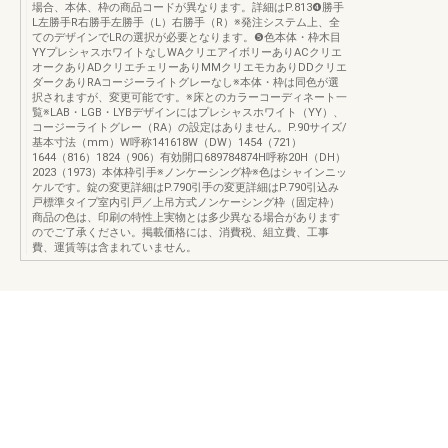
場合、本体、枠の商品コードが異なります。詳細はP.813❹勝手
L左勝手R右勝手左勝手（L）右勝手（R）※発注システム上、全
てのデザインでLRの選択が必要となります。❺色本体・枠木目
YYプレシャスホワイトなしWAクリエアイボリーありACクリエ
オークありADクリエチェリーありMMクリエモカありDDクリエ
ダークありRAコージーライトグレーなし※本体・枠は同色が選
択されますが、変更可能です。※床とのカラーコーディネート一
覧※LAB・LGB・LYBデザインにはプレシャスホワイト（YY）、
コージーライトグレー（RA）の設定はありません。P.90サイズ/
基本寸法（mm）W呼称141618W（DW）1454（721）
1644（816）1824（906）有効開口689784874H呼称20H（DH）
2023（1973）本体枠引手※ノンケーシング枠※色はシャインニッ
ケルです。錠の変更詳細はP.790引手の変更詳細はP.790引込み
戸標準タイプ室内引戸／上吊方式ノンケーシング枠（固定枠）
商品の色は、印刷の特性上実物とは多少異なる場合があります
のでご了承ください。掲載価格には、消費税、組立費、工事
費、運賃等は含まれていません。