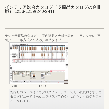
インテリア総合カタログ（５商品カタログの合冊
版） L238-L239(240-241)
ラシッサ商品カタログ
室内建具／★規格表★
ラシッサS／室内
引戸
上吊方式／引込み戸標準タイプ
L238
L239
お探しのページは「カタログビュー」でごらんいただけます。カ
タログビューではweb上でパラパラめくりながらカタログをごら
んになれます。