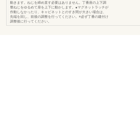
動きます。ねじを締め直す必要はありません。丁番座の上下調
整ねじをゆるめて扉を上下に動かします。●マグネットラッチが
作動しなかったり、キャビネットとのすき間が大きい場合は、
先端を回し、前後の調整を行ってください。※必ず丁番の建付け
調整後に行ってください。