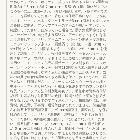
整ねじキャビネットゆるめる（後ろへ）締める（前へ）●調整範
囲前方向1.5mm後方向2mm）mm5.3計合（扉お願いだくでい
なめるゆに上以要必●さい。部品が破損します。●必ずすべての
ステーを調整してください。音なりや作動不良になることがあ
ります。ひっこむ出るマグネットラッチ3mm■引出しの外し方※
扉を最大に開き、フラップステーのアームが曲がっていないか
確認してください。曲がっている場合は、開き角度調節ねじが
ストッパーピンに当たるよう締込み、アームがまっすぐになる
よう調整してください。アームストッパーピン開き角度調整ね
じまっすぐフラップ扉ステー調整弱（−側）強（＋側）六角レン
チ※扉がスムーズに開閉するように、六角レンチ（4mm）を使
用して調整してください。強弱参考資料ヴィータスヴィータス
開き扉／フラップ扉スライド丁番による建付け調整アタリ開き
扉用ソフトモーション部品の調整ヴィータス開き扉プッシュオ
ープン用マグネットラッチの調整212調整方法①木質建具は温度
と湿度の影響を受けやすく反りが発生する場合があります。当
社の建具は建付け調整ができる機能が付いておりますので、調
整方法をご確認ください。ヴィータスパネルヴィータス枕棚・
中段セットすっきり棚ぴったり棚床下収納おすすめプラン商品
特長プランニング方法部材別規格表プラン明細参考資料有償部
品特注対応品納まり図商品の色は、印刷の特性上実物とは多少
異なる場合がありますのでご了承ください。掲載価格には、消
費税、組立費、工事費、運賃等は含まれていません。前後調整
左右調整上下調整調整範囲／±2mm※調整後、調整ねじ を必ず
締め直して ください。※調整後、調整ねじ を必ず締め直し
て ください。※調整範囲を超えて ねじ込まないでく ださ
い。調整範囲／4mm（右：3mm）（左：1mm）調整範囲／
±1.5mm左回し右回し押込む引出す扉側板／中仕切り左回し右
回し扉側板／中仕切り扉側板／中仕切り前後調整ねじをゆるめ
て扉を前後に動かします。左右調整ねじを回すと連動して扉が