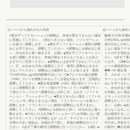
左ページから抽出された内容
右ページから抽出
※開き戸ソフトモーションの調整は、本体が閉まりきらない場合
動画でCHECK!
に実施してください。（閉まりきらない場合、ソフトモーショ
CHECK!in_qp0
ンを後ろへ調整します。）●開き戸ソフトモーション後部の調整
扉の引出しの外し
ねじを手でまわし、調整してください。※調整ねじを締めると前
しない場合マグネ
へ、ゆるめると後へ動きます。お願い●開き戸ソフトモーション
トとのすき場合は
を前に移動しすぎると、本体が閉まりきらなくなることがあり
さい。※必ず丁番
ますのでご注意ください。●調整ねじは必ず手でまわしてくださ
ります。（後■引
い。又、ゆるめる方向に範囲をこえて、無理に調整ねじをまわ
レール着脱部品の
さないでください。調整ねじが破損することがあります。動画
❶❷−10−開き
でCHECK!in_qp00028調整方法について■ブレーキの強さ調整
方、入れ方（ソフ
（H04）ブレーキ調整がゆるんでくる場合があります。定期的に
モーションを後ろ
調整してください。■開き角度調整（H02）開き扉のソフトモー
ねじを手でまわし
ション調整開き扉・フラップ扉のマグネットラッチ調整フラッ
へ、ゆるめると後
プ扉のフラップステー調整引出しの外し方、入れ方（ソフトモ
が作動しない場合
ーション・プッシュオープン）■閉まりきらない場合（ソフトモ
ビネットとのすき
ーション付）閉まりきらない場合、ソフトモーションを後ろへ
調整を行ってくだ
調整します。ソフトモーション後部の調整ねじを手でまわし、
さい。お願い●前
調整してください。※調整ねじを締めると前へ、ゆるめると後へ
きらなくなること
動きます。■引出しの入れ方■プッシュオープンが作動しない場
品が破損すること
合マグネットラッチが作動しなかったり、キャビネットとのす
（前前方向1.5m
き間が大きい場合は、先端を手で回し、前後の調整を行ってく
方引出し本体をり
ださい。※必ず丁番の建付け調整後に行ってください。お願い●
の取外し❶左右両