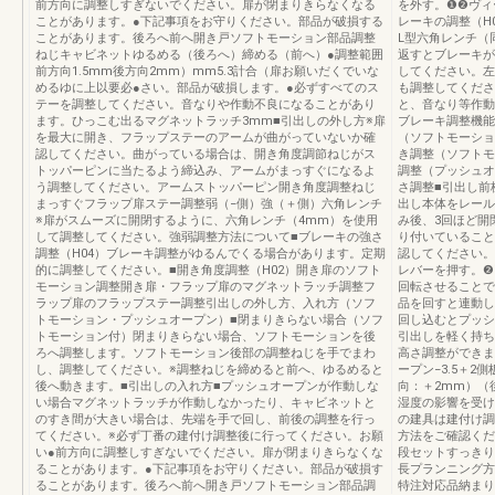
前方向に調整しすぎないでください。扉が閉まりきらなくなる
を外す。❶❷ヴィ
ことがあります。●下記事項をお守りください。部品が破損する
レーキの調整（H
ことがあります。後ろへ前へ開き戸ソフトモーション部品調整
L型六角レンチ（
ねじキャビネットゆるめる（後ろへ）締める（前へ）●調整範囲
返すとブレーキが
前方向1.5mm後方向2mm）mm5.3計合（扉お願いだくでいな
してください。左
めるゆに上以要必●さい。部品が破損します。●必ずすべてのス
も調整してくださ
テーを調整してください。音なりや作動不良になることがあり
と、音なり等作動
ます。ひっこむ出るマグネットラッチ3mm■引出しの外し方※扉
ブレーキ調整機能
を最大に開き、フラップステーのアームが曲がっていないか確
（ソフトモーショ
認してください。曲がっている場合は、開き角度調節ねじがス
き調整（ソフトモ
トッパーピンに当たるよう締込み、アームがまっすぐになるよ
調整（プッシュオ
う調整してください。アームストッパーピン開き角度調整ねじ
さ調整■引出し前
まっすぐフラップ扉ステー調整弱（−側）強（＋側）六角レンチ
出し本体をレール
※扉がスムーズに開閉するように、六角レンチ（4mm）を使用
み後、3回ほど開
して調整してください。強弱調整方法について■ブレーキの強さ
り付いていること
調整（H04）ブレーキ調整がゆるんでくる場合があります。定期
認してください。
的に調整してください。■開き角度調整（H02）開き扉のソフト
レバーを押す。❷
モーション調整開き扉・フラップ扉のマグネットラッチ調整フ
回転させることで
ラップ扉のフラップステー調整引出しの外し方、入れ方（ソフ
品を回すと連動し
トモーション・プッシュオープン）■閉まりきらない場合（ソフ
回し込むとプッシ
トモーション付）閉まりきらない場合、ソフトモーションを後
引出しを軽く持ち
ろへ調整します。ソフトモーション後部の調整ねじを手でまわ
高さ調整ができま
し、調整してください。※調整ねじを締めると前へ、ゆるめると
ープン−3.5＋2
後へ動きます。■引出しの入れ方■プッシュオープンが作動しな
向：＋2mm）（後
い場合マグネットラッチが作動しなかったり、キャビネットと
湿度の影響を受け
のすき間が大きい場合は、先端を手で回し、前後の調整を行っ
の建具は建付け調
てください。※必ず丁番の建付け調整後に行ってください。お願
方法をご確認くだ
い●前方向に調整しすぎないでください。扉が閉まりきらなくな
段セットすっきり
ることがあります。●下記事項をお守りください。部品が破損す
長プランニング方
ることがあります。後ろへ前へ開き戸ソフトモーション部品調
特注対応品納まり