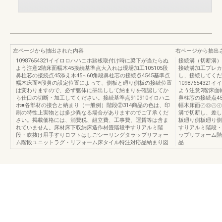
左ページから抽出された内容
右ページから抽出
10987654321イイロロハハニホ踏板取付け時に梁下が当たらぬ
接続溝（切断溝）
よう注意2階床面幅木45接続基準点大入れは現場加工105105段
接続溝加工プレカ
鼻柱芯の接続点45添え木45∼60角段鼻柱芯の接続点4545基準点
し、接続してくだ
幅木床面※段鼻の設定位置によって、側板と廻り側板の接続位置
109876543
は変わりますので、必ず躯体に墨出しして納まりを確認してか
よう注意2階床面幅
ら仕口の切断・加工してください。接続基準点910910イロハニ
鼻柱芯の接続点45
ホ■各部材の接合と納まり（一般例）階段②314商品の色は、印
幅木床面㋑㋺㋩㋑
刷の特性上実物とは多少異なる場合がありますのでご了承くだ
溝で切断し、差し
さい。掲載価格には、消費税、組立費、工事費、運賃等は含ま
板廻り側板廻り側
れていません。床材床下収納床造作材畳階段手すりアルミ階
すりアルミ階段・
段・吹抜け用手すりロフトはしごシーリングタラップリフォー
ップリフォーム階
ム階段ユニットラグ・リフォーム床タイル特注対応品納まり図
品