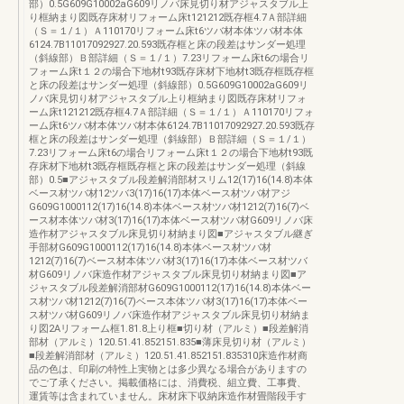
部）0.5G609G10002aG609リノバ床見切り材アジャスタブル上
り框納まり図既存床材リフォーム床t121212既存框4.7Ａ部詳細
（Ｓ＝１/１）Ａ110170リフォーム床t6ツバ材本体ツバ材本体
6124.7B11017092927.20.593既存框と床の段差はサンダー処理
（斜線部）Ｂ部詳細（Ｓ＝１/１）7.23リフォーム床t6の場合リ
フォーム床t１２の場合下地材t93既存床材下地材t3既存框既存框
と床の段差はサンダー処理（斜線部）0.5G609G10002aG609リ
ノバ床見切り材アジャスタブル上り框納まり図既存床材リフォ
ーム床t121212既存框4.7Ａ部詳細（Ｓ＝１/１）Ａ110170リフォ
ーム床t6ツバ材本体ツバ材本体6124.7B11017092927.20.593既存
框と床の段差はサンダー処理（斜線部）Ｂ部詳細（Ｓ＝１/１）
7.23リフォーム床t6の場合リフォーム床t１２の場合下地材t93既
存床材下地材t3既存框既存框と床の段差はサンダー処理（斜線
部）0.5■アジャスタブル段差解消部材スリム12(17)16(14.8)本体
ベース材ツバ材12ツバ3(17)16(17)本体ベース材ツバ材アジ
G609G1000112(17)16(14.8)本体ベース材ツバ材1212(7)16(7)ベ
ース材本体ツバ材3(17)16(17)本体ベース材ツバ材G609リノバ床
造作材アジャスタブル床見切り材納まり図■アジャスタブル継ぎ
手部材G609G1000112(17)16(14.8)本体ベース材ツバ材
1212(7)16(7)ベース材本体ツバ材3(17)16(17)本体ベース材ツバ
材G609リノバ床造作材アジャスタブル床見切り材納まり図■ア
ジャスタブル段差解消部材G609G1000112(17)16(14.8)本体ベー
ス材ツバ材1212(7)16(7)ベース本体ツバ材3(17)16(17)本体ベー
ス材ツバ材G609リノバ床造作材アジャスタブル床見切り材納ま
り図2Aリフォーム框1.81.8上り框■切り材（アルミ）■段差解消
部材（アルミ）120.51.41.852151.835■薄床見切り材（アルミ）
■段差解消部材（アルミ）120.51.41.852151.835310床造作材商
品の色は、印刷の特性上実物とは多少異なる場合がありますの
でご了承ください。掲載価格には、消費税、組立費、工事費、
運賃等は含まれていません。床材床下収納床造作材畳階段手す