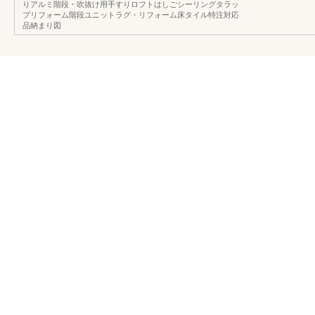
りアルミ階段・吹抜け用手すりロフトはしごシーリングタラッ
プリフォーム階段ユニットラグ・リフォーム床タイル特注対応
品納まり図