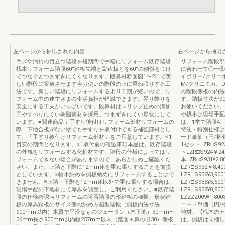
左ページから抽出された内容
右ページから抽出
キズや汚れの目立つ階段を短期間で手軽にリフォーム既存階段
リフォーム階段部
桟木リフォーム階段60°踏板先端と蹴込板とを60°の傾斜をつけ
に合わせて①〜⑥
てつなぐとつまずきにくくなります。段鼻材断面図1〜2日で美
イボリー/クリエ
しい階段に変身させます今お使いの階段の上に重ね張りする工
M/クリエモカ、
法です。新しい階段にリフォームするより工期が短いので、リ
の階段側板の内法
フォーム中の建主さまの生活負担が軽減できます。昇り降りを
す。踏板寸法が9
安全にする工夫がいっぱいです。段鼻材はスリップ止めの溝加
お使いください。
工やすべりにくい樹脂素材を採用。つまずきにくい形状にして
や桟木は現場手配
います。■関連商品：手すり後付けリフォーム部材リフォームの
は、1本で階段4
際、下地合板がない壁でも手すりを取付けできる補強部材とし
特注・特別仕様は
て、「手すり後付けリフォーム部材」をご用意しています。※1
ード単価（円/梱
目安の期間となります。※1取付前の確認事項本品は、既存階段
1セットLZR□S92
の外観をリフォームする化粧材です。階段の仕様によってはリ
トLZR□S924￥
フォームできない場合がありますので、あらかじめご確認くだ
本LZR□S931¥2
さい。また、上階と下階に12mm床を重ね張りすることを前提
LZR□S932￥8,
としています。※幅木納めを側板納めにリフォームすることはで
LZR□S936¥3,
きません。※上階・下階を12mm床以外で重ね張りする場合は、
LZR□S935¥5,5
現場手配の下地材にて厚みを調整し、ご利用ください。■既存階
LZR□S938¥8,
段の仕様確認表リフォームの可否階段の形踏板の種類、形状踏
LZZZZ009¥1,
板の厚み踏板のサイズ側の納め方箱型階段（側板内法寸法
コード単価（円/
900mm以内）木質で平滑なものジュータン（木下地）30mm〜
地材、【桟木
36mm長さ900mm以内幅257mm以内（踏面＋鼻の出30）側板
は、側板は同梱して