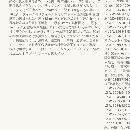
納め（見え掛り厚さ24mm以内）幅木納め※オープン階段カーブ
ットLZR□S923¥
階段除去できないノンスリップなど、極端な凹凸があるものジ
板面材1000×1000
ュータン（木下地以外）37mm以上上記より大きいもの鼻の出
LZR□S926¥46,
30以外リフォーム可リフォーム不可リフォーム後の階段断面図
トLZR□S928¥4
既存の床材重ね張り床（12mm厚）蹴込み板面材（厚さ3mm）
材1220×18302枚
既存蹴込み板段鼻材下地材 （厚さ9mm）踏板面材 （厚さ
LZR□S937¥18
3mm）既存踏板桟木階段がきれいになって嬉しいわ手すりを付
LZR□S931¥2,80
けて安心だねBeforeAfterリフォーム階段276商品の色は、印刷
本LZR□S933¥5,
の特性上実物とは多少異なる場合がありますのでご了承くださ
LZR□S934¥8
い。掲載価格には、消費税、組立費、工事費、運賃等は含まれ
木のセット）蹴込み板
ていません。床材床下収納床造作材畳階段手すりアルミ階段・
LZR□S936¥3
吹抜け用手すりロフトはしごシーリングタラップリフォーム階
35×85.5×900
段ユニットラグ・リフォーム床タイル
梱）38㎜×10ｍ1
階段用不陸解消テープ2
ム階段・框専用接着剤5
がり切り・直階段
セット③C上段框
鼻下材⑤側板 見
込板12345678
（円/梱包）必要
LZR□S923¥8,
LZR□S924¥24
LZR□S928¥48
LZR□S932￥8,4
LZR□S934¥8,
LZR□S936¥3,
LZR□S935¥5,5
LZR□S938¥8
LZZZZ009¥1,8
品。在庫がない場