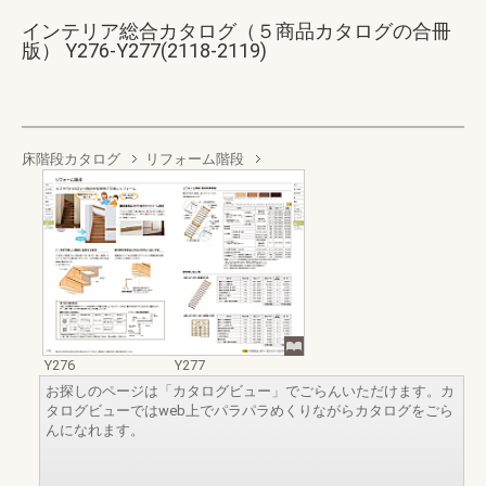
インテリア総合カタログ（５商品カタログの合冊
版） Y276-Y277(2118-2119)
床階段カタログ
リフォーム階段
Y276
Y277
お探しのページは「カタログビュー」でごらんいただけます。カ
タログビューではweb上でパラパラめくりながらカタログをごら
んになれます。