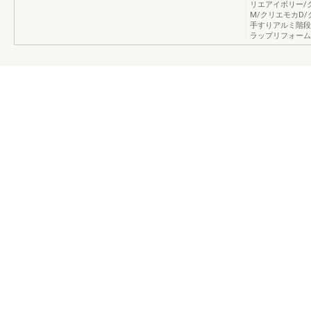
リエアイボリー/
M/クリエモカD
手すりアルミ階段
ラップリフォーム