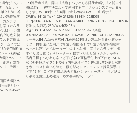
る場合がござい
181障子出寸法、開口寸法縦すべり出し窓障子出幅寸法／開口寸
窓（カムラッ
法(単位mm)W寸法によって使用するフリクションステーが異な
い窓単体引違い窓
ります。W-188寸 法34開口寸法W特注AW-18.5出幅寸法
違い窓装飾窓
DWBW-141264W+4[020]275256.513434[023][033]
（カムラッ
[057]300405640281.5386.564434348080159452[018]250231.510934[028
し窓（カムラ
呼称[内法呼称]250≦W≦405405＜
子付上げ下げ窓
W≦650C104.554.554.554.554.554.5104.554.5角度
）内倒し窓外倒
θ90°85°90°90°90°90°90°85°8815W3535A37BDθCH693A27003A
ラスドア採風
サーモスⅡ-H/L防火戸FG-H/L在来204引違い窓単体引違い窓シャ
ッター基本寸法
ッター付引違い窓雨戸付引違い窓面格子付引違い窓装飾窓縦す
6在来T縦断面
べり出し窓（オペレーター）縦すべり出し窓（カムラッチ）横
シ－ト(別途)
すべり出し窓（オペレーター）横すべり出し窓（カムラッチ）
透湿防水シ－ト
高所用横すべり出し窓上げ下げ窓FS面格子付上げ下げ窓FSFIX
（別途）防湿
窓（外押縁タイプ）FIX窓（内押縁タイプ）内倒し窓外倒し窓開
5ハンドル位置：
き窓テラス引違い窓連窓・段窓部材ドアテラスドア採風勝手口
ドアFS勝手口ドア有償品防火戸単体シャッター基本寸法／納ま
り参考図施工上の注意：巻末参照縮尺：1／6
01横断面図透湿防水
別売部品)シ－
5W2535w’: