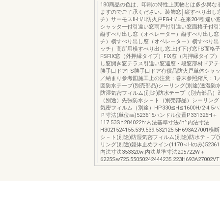
180商品の色は、印刷の特性上実物とは多少異な
ますのでご了承ください。装飾窓│縦すべり出し
チ）サーモスⅡ-H/L防火戸FG-H/L在来204引違
シャッター付引違い窓雨戸付引違い窓面格子付引
縦すべり出し窓（オペレーター）縦すべり出し窓
チ）横すべり出し窓（オペレーター）横すべり出
ッチ）高所用横すべり出し窓上げ下げ窓FS面格
FSFIX窓（外押縁タイプ）FIX窓（内押縁タイプ
し窓開き窓テラス引違い窓連窓・段窓部材ドアテ
勝手口ドアFS勝手口ドア有償品防火戸単体シャ
／納まり参考図施工上の注意：巻末参照縮尺：1／
図防水テープ(別売部品)シーリング(別途)透湿防水
防湿気密フィルム(別途)防水テープ（別売部品）
（別途）先張防水シ－ト（別売部品）シーリング
気密フィルム（別途）HP330≦H≦1600H/2-4.
Ｐ寸法(単位㎜)523615ハンドル位置P331326H＋
117.53Sh284022h:内法基準寸法/h’:内法寸法
H3021524155.539.539.532125.5H693A270
シ－ト(別途)防湿気密フィルム(別途)防水テ－プ(
リング(別途)躯体止めフイン(1170＜Hのみ)5236152
内法寸法353320w:内法基準寸法205722W＋
6225Sw725.55050242444235.223H693A27002VT