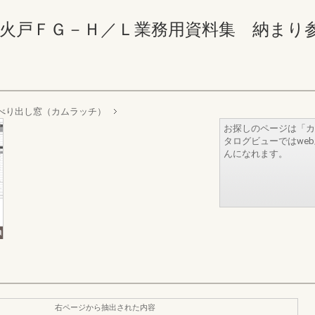
ＦＧ－Ｈ／Ｌ業務用資料集 納まり参考図 180
べり出し窓（カムラッチ）
お探しのページは「カ
タログビューではwe
んになれます。
右ページから抽出された内容