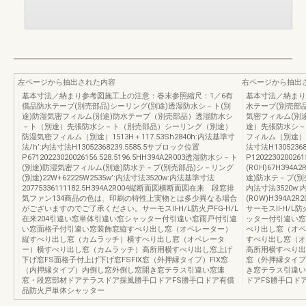
左ページから抽出された内容
右ページから抽出
基本寸法／納まり参考図施工上の注意：巻末参照縮尺：1／6有
基本寸法／納まり
償品防水テープ(別売部品)シーリング(別途)透湿防水シ－ト(別
水テープ(別売部品
途)防湿気密フィルム(別途)防水テープ（別売部品）透湿防水シ
気密フィルム(別
－ト（別途）先張防水シ－ト（別売部品）シーリング（別途）
途）先張防水シ－
防湿気密フィルム（別途）1513H＋117.53Sh2840h:内法基準寸
フィルム（別途）151
法/h’:内法寸法H13052368239.5585.5サブロック位置
法寸法H1305236
P67120223020026156.528.5196.5HH394A2R003透湿防水シ－ト
P120223020026
(別途)防湿気密フィルム(別途)防水テ－プ(別売部品)シ－リング
(ROH)67H39
(別途)22W+62225W2535w’:内法寸法3520w:内法基準寸法
途)防水テ－プ(別売
20775336111182.5H394A2R004縦断面図横断面図在来 段窓排
内法寸法3520w:内
気ファン134商品の色は、印刷の特性上実物とは多少異なる場合
(ROW)H394A
がございますのでご了承ください。サーモスⅡ-H/L防火戸FG-H/L
サーモスⅡ-H/L
在来204引違い窓単体引違い窓シャッター付引違い窓雨戸付引違
ッター付引違い窓
い窓面格子付引違い窓装飾窓縦すべり出し窓（オペレーター）
べり出し窓（オペ
縦すべり出し窓（カムラッチ）横すべり出し窓（オペレータ
すべり出し窓（オ
ー）横すべり出し窓（カムラッチ）高所用横すべり出し窓上げ
高所用横すべり出
下げ窓FS面格子付上げ下げ窓FSFIX窓（外押縁タイプ）FIX窓
窓（外押縁タイプ
（内押縁タイプ）内倒し窓外倒し窓開き窓テラス引違い窓連
き窓テラス引違い
窓・段窓部材ドアテラスドア採風勝手口ドアFS勝手口ドア有償
ドアFS勝手口ド
品防火戸単体シャッター