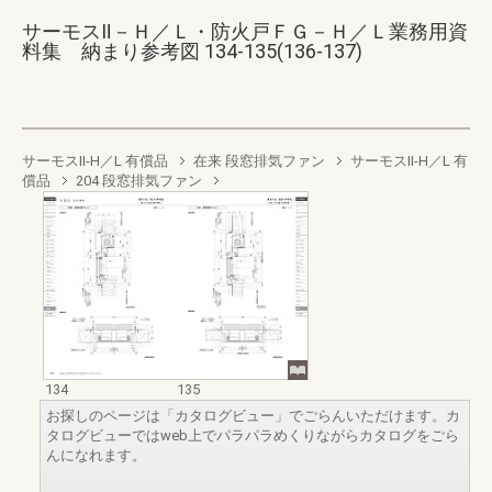
サーモスⅡ－Ｈ／Ｌ・防火戸ＦＧ－Ｈ／Ｌ業務用資
料集 納まり参考図 134-135(136-137)
サーモスII-H／L 有償品
在来 段窓排気ファン
サーモスII-H／L 有
償品
204 段窓排気ファン
134
135
お探しのページは「カタログビュー」でごらんいただけます。カ
タログビューではweb上でパラパラめくりながらカタログをごら
んになれます。